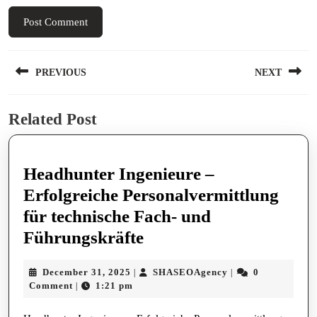
Post
PREVIOUS
NEXT
navigation
Previous
Next
Related Post
post:
post:
Headhunter Ingenieure –
Erfolgreiche Personalvermittlung
für technische Fach- und
Headhunter
Führungskräfte
Ingenieure
December
SHASEOAgency
December 31, 2025
SHASEOAgency
0
|
|
–
31,
Comment
1:21 pm
|
Erfolgreiche
2025