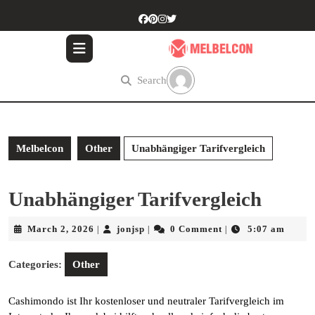
Skip
to
content
Skip
to
Search
content
Melbelcon
Other
Unabhängiger Tarifvergleich
Unabhängiger Tarifvergleich
March
jonjsp
March 2, 2026
jonjsp
0 Comment
5:07 am
|
|
|
2,
2026
Categories:
Other
Cashimondo ist Ihr kostenloser und neutraler Tarifvergleich im