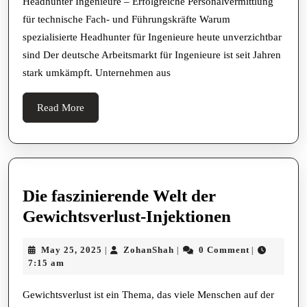
Personalvermittlung
Headhunter Ingenieure – Erfolgreiche Personalvermittlung
für technische Fach- und Führungskräfte Warum
für
spezialisierte Headhunter für Ingenieure heute unverzichtbar
technische
sind Der deutsche Arbeitsmarkt für Ingenieure ist seit Jahren
Fach-
stark umkämpft. Unternehmen aus
und
Führungskräfte
Read
Read More
More
Die faszinierende Welt der
Die
Gewichtsverlust-Injektionen
fasziniere
May
ZohanShah
May 25, 2025
ZohanShah
0 Comment
|
|
|
Welt
25,
7:15 am
der
2025
Gewichtsv
Gewichtsverlust ist ein Thema, das viele Menschen auf der