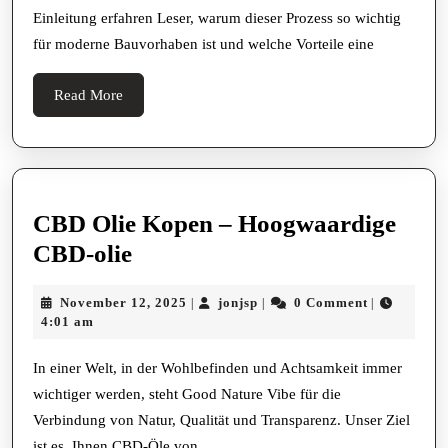
erfolgreiche
Einleitung erfahren Leser, warum dieser Prozess so wichtig
Sanierungsprojekt
für moderne Bauvorhaben ist und welche Vorteile eine
Read
Read More
More
CBD Olie Kopen – Hoogwaardige
CBD
CBD-olie
Olie
November
jonjsp
November 12, 2025
jonjsp
0 Comment
|
|
|
Kopen
12,
4:01 am
–
2025
Hoogwaardige
In einer Welt, in der Wohlbefinden und Achtsamkeit immer
wichtiger werden, steht Good Nature Vibe für die
CBD-
Verbindung von Natur, Qualität und Transparenz. Unser Ziel
olie
ist es, Ihnen CBD-Öle von