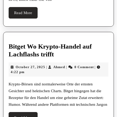
Read
Read More
More
Bitget Wo Krypto-Handel auf
Bitget
Lachflashs trifft
Wo
October
Ahmed
October 27, 2025
Ahmed
0 Comment
|
|
|
Krypto-
27,
4:22 pm
Handel
2025
auf
Krypto-Börsen sind normalerweise Orte der ernsten
Gesichter und hektischen Charts. Bitget hingegen hat die
Lachflashs
Rezeptur für den Handel um eine geheime Zutat erweitert:
trifft
Humor. Während andere Plattformen mit technischen Jargon