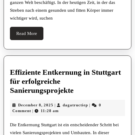
ganzen Welt beschäftigt. In der heutigen Zeit, in der das
Injektion
Streben nach einem gesunden und fitten Körper immer
wichtiger wird, suchen
Read
Read More
More
Effiziente Entkernung in Stuttgart
für erfolgreiche
Effiziente
Sanierungsprojekte
Entkernung
December
dagatructiep
December 8, 2025
dagatructiep
0
|
|
in
8,
Comment
11:28 am
|
Stuttgart
2025
für
Die Entkernung Stuttgart ist ein entscheidender Schritt bei
vielen Sanierungsprojekten und Umbauten. In dieser