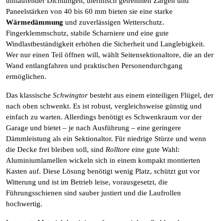
umlaufender Dichtungen, thermisch getrennten Zargen und
Paneelstärken von 40 bis 60 mm bieten sie eine starke
Wärmedämmung
und zuverlässigen Wetterschutz.
Fingerklemmschutz, stabile Scharniere und eine gute
Windlastbeständigkeit erhöhen die Sicherheit und Langlebigkeit.
Wer nur einen Teil öffnen will, wählt Seitensektionaltore, die an der
Wand entlangfahren und praktischen Personendurchgang
ermöglichen.
Das klassische
Schwingtor
besteht aus einem einteiligen Flügel, der
nach oben schwenkt. Es ist robust, vergleichsweise günstig und
einfach zu warten. Allerdings benötigt es Schwenkraum vor der
Garage und bietet – je nach Ausführung – eine geringere
Dämmleistung als ein Sektionaltor. Für niedrige Stürze und wenn
die Decke frei bleiben soll, sind
Rolltore
eine gute Wahl:
Aluminiumlamellen wickeln sich in einem kompakt montierten
Kasten auf. Diese Lösung benötigt wenig Platz, schützt gut vor
Witterung und ist im Betrieb leise, vorausgesetzt, die
Führungsschienen sind sauber justiert und die Laufrollen
hochwertig.