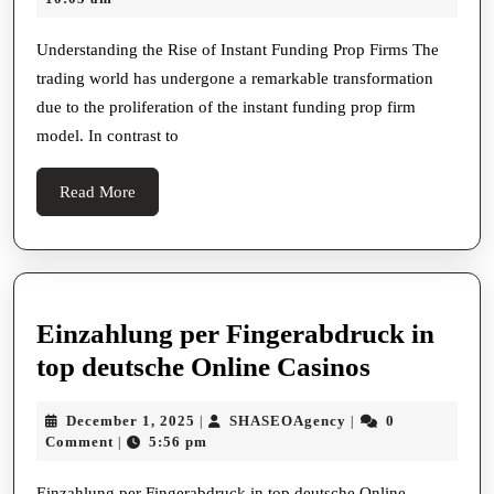
Help
2025
Traders
Understanding the Rise of Instant Funding Prop Firms The
trading world has undergone a remarkable transformation
Succeed
due to the proliferation of the instant funding prop firm
in
model. In contrast to
Instant
Funding
Read
Read More
Prop
More
Firm
Challenges
Einzahlung per Fingerabdruck in
Einzahlun
top deutsche Online Casinos
per
December
SHASEOAgency
December 1, 2025
SHASEOAgency
0
|
|
Fingerabd
1,
Comment
5:56 pm
|
in
2025
Einzahlung per Fingerabdruck in top deutsche Online