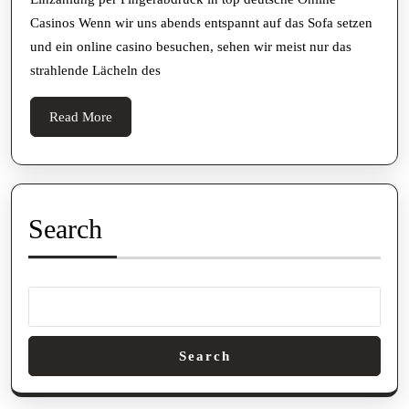
top
Casinos Wenn wir uns abends entspannt auf das Sofa setzen
deutsche
und ein online casino besuchen, sehen wir meist nur das
Online
strahlende Lächeln des
Casinos
Read
Read More
More
Search
Search