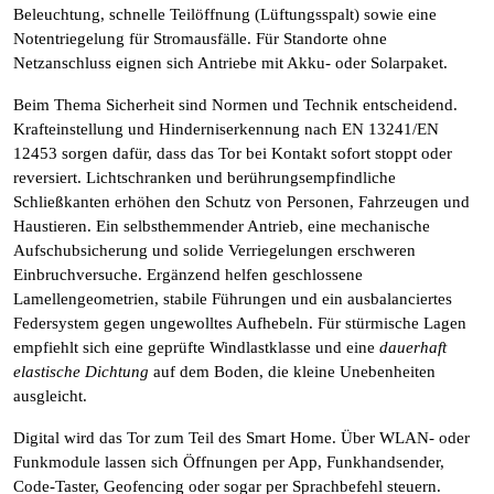
Beleuchtung, schnelle Teilöffnung (Lüftungsspalt) sowie eine
Notentriegelung für Stromausfälle. Für Standorte ohne
Netzanschluss eignen sich Antriebe mit Akku- oder Solarpaket.
Beim Thema Sicherheit sind Normen und Technik entscheidend.
Krafteinstellung und Hinderniserkennung nach EN 13241/EN
12453 sorgen dafür, dass das Tor bei Kontakt sofort stoppt oder
reversiert. Lichtschranken und berührungsempfindliche
Schließkanten erhöhen den Schutz von Personen, Fahrzeugen und
Haustieren. Ein selbsthemmender Antrieb, eine mechanische
Aufschubsicherung und solide Verriegelungen erschweren
Einbruchversuche. Ergänzend helfen geschlossene
Lamellengeometrien, stabile Führungen und ein ausbalanciertes
Federsystem gegen ungewolltes Aufhebeln. Für stürmische Lagen
empfiehlt sich eine geprüfte Windlastklasse und eine
dauerhaft
elastische Dichtung
auf dem Boden, die kleine Unebenheiten
ausgleicht.
Digital wird das Tor zum Teil des Smart Home. Über WLAN- oder
Funkmodule lassen sich Öffnungen per App, Funkhandsender,
Code-Taster, Geofencing oder sogar per Sprachbefehl steuern.