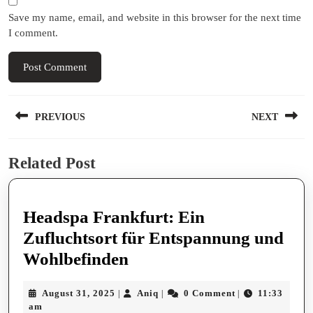
Save my name, email, and website in this browser for the next time
I comment.
Post
PREVIOUS
NEXT
navigation
Previous
Next
Related Post
post:
post:
Headspa Frankfurt: Ein
Zufluchtsort für Entspannung und
Headspa
Wohlbefinden
Frankfurt:
August
Aniq
August 31, 2025
Aniq
0 Comment
11:33
|
|
|
Ein
31,
am