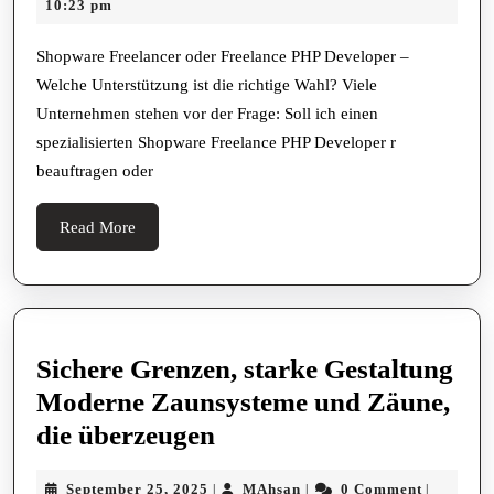
1,
10:23 pm
Freelance
2025
PHP
Shopware Freelancer oder Freelance PHP Developer –
Welche Unterstützung ist die richtige Wahl? Viele
Developer
Unternehmen stehen vor der Frage: Soll ich einen
–
spezialisierten Shopware Freelance PHP Developer r
Welche
beauftragen oder
Unterstützung
ist
Read
Read More
More
die
richtige
Wahl?
Sichere Grenzen, starke Gestaltung
Moderne Zaunsysteme und Zäune,
Sichere
die überzeugen
Grenzen,
September
MAhsan
September 25, 2025
MAhsan
0 Comment
|
|
|