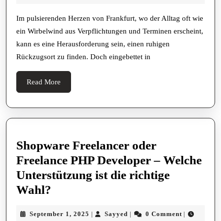
Zufluchtsort
2025
für
Im pulsierenden Herzen von Frankfurt, wo der Alltag oft wie
ein Wirbelwind aus Verpflichtungen und Terminen erscheint,
Entspannung
kann es eine Herausforderung sein, einen ruhigen
und
Rückzugsort zu finden. Doch eingebettet in
Wohlbefinden
Read
Read More
More
Shopware Freelancer oder
Freelance PHP Developer – Welche
Unterstützung ist die richtige
Shopware
Wahl?
Freelancer
September
Sayyed
September 1, 2025
Sayyed
0 Comment
|
|
|
oder