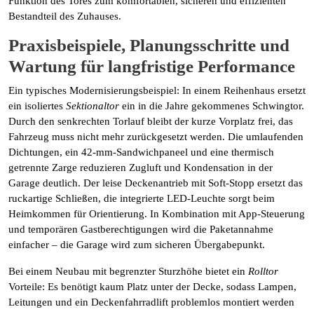
Funktion des Tores zum komfortablen, sicheren und effizienten
Bestandteil des Zuhauses.
Praxisbeispiele, Planungsschritte und
Wartung für langfristige Performance
Ein typisches Modernisierungsbeispiel: In einem Reihenhaus ersetzt
ein isoliertes
Sektionaltor
ein in die Jahre gekommenes Schwingtor.
Durch den senkrechten Torlauf bleibt der kurze Vorplatz frei, das
Fahrzeug muss nicht mehr zurückgesetzt werden. Die umlaufenden
Dichtungen, ein 42-mm-Sandwichpaneel und eine thermisch
getrennte Zarge reduzieren Zugluft und Kondensation in der
Garage deutlich. Der leise Deckenantrieb mit Soft-Stopp ersetzt das
ruckartige Schließen, die integrierte LED-Leuchte sorgt beim
Heimkommen für Orientierung. In Kombination mit App-Steuerung
und temporären Gastberechtigungen wird die Paketannahme
einfacher – die Garage wird zum sicheren Übergabepunkt.
Bei einem Neubau mit begrenzter Sturzhöhe bietet ein
Rolltor
Vorteile: Es benötigt kaum Platz unter der Decke, sodass Lampen,
Leitungen und ein Deckenfahrradlift problemlos montiert werden