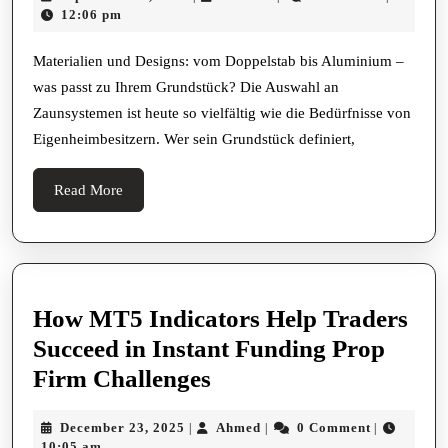
starke
25,
12:06 pm
Gestaltung
2025
Moderne
Materialien und Designs: vom Doppelstab bis Aluminium –
was passt zu Ihrem Grundstück? Die Auswahl an
Zaunsysteme
Zaunsystemen ist heute so vielfältig wie die Bedürfnisse von
und
Eigenheimbesitzern. Wer sein Grundstück definiert,
Zäune,
die
Read
Read More
überzeugen
More
How MT5 Indicators Help Traders
Succeed in Instant Funding Prop
How
Firm Challenges
MT5
December
Ahmed
December 23, 2025
Ahmed
0 Comment
|
|
|
Indicators
23,
10:05 am