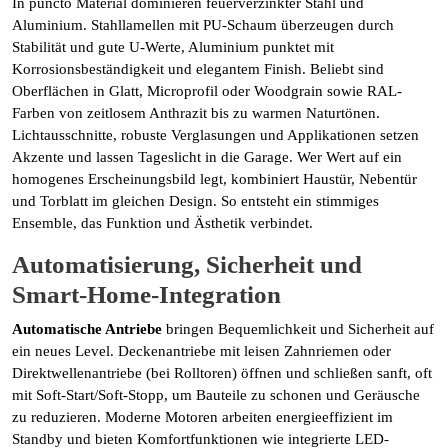
In puncto Material dominieren feuerverzinkter Stahl und
Aluminium. Stahllamellen mit PU-Schaum überzeugen durch
Stabilität und gute U-Werte, Aluminium punktet mit
Korrosionsbeständigkeit und elegantem Finish. Beliebt sind
Oberflächen in Glatt, Microprofil oder Woodgrain sowie RAL-
Farben von zeitlosem Anthrazit bis zu warmen Naturtönen.
Lichtausschnitte, robuste Verglasungen und Applikationen setzen
Akzente und lassen Tageslicht in die Garage. Wer Wert auf ein
homogenes Erscheinungsbild legt, kombiniert Haustür, Nebentür
und Torblatt im gleichen Design. So entsteht ein stimmiges
Ensemble, das Funktion und Ästhetik verbindet.
Automatisierung, Sicherheit und
Smart-Home-Integration
Automatische Antriebe
bringen Bequemlichkeit und Sicherheit auf
ein neues Level. Deckenantriebe mit leisen Zahnriemen oder
Direktwellenantriebe (bei Rolltoren) öffnen und schließen sanft, oft
mit Soft-Start/Soft-Stopp, um Bauteile zu schonen und Geräusche
zu reduzieren. Moderne Motoren arbeiten energieeffizient im
Standby und bieten Komfortfunktionen wie integrierte LED-