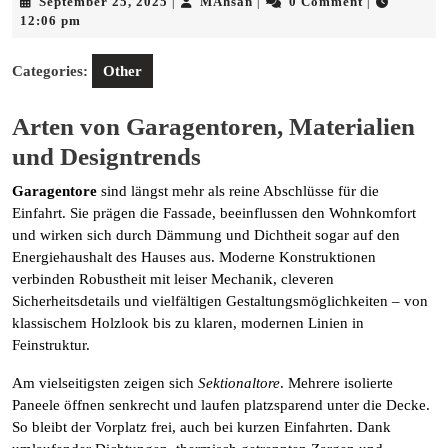
September
MAhsan
September 25, 2025
MAhsan
0 Comment
|
|
|
25,
12:06 pm
2025
Categories:
Other
Arten von Garagentoren, Materialien
und Designtrends
Garagentore
sind längst mehr als reine Abschlüsse für die
Einfahrt. Sie prägen die Fassade, beeinflussen den Wohnkomfort
und wirken sich durch Dämmung und Dichtheit sogar auf den
Energiehaushalt des Hauses aus. Moderne Konstruktionen
verbinden Robustheit mit leiser Mechanik, cleveren
Sicherheitsdetails und vielfältigen Gestaltungsmöglichkeiten – von
klassischem Holzlook bis zu klaren, modernen Linien in
Feinstruktur.
Am vielseitigsten zeigen sich
Sektionaltore
. Mehrere isolierte
Paneele öffnen senkrecht und laufen platzsparend unter die Decke.
So bleibt der Vorplatz frei, auch bei kurzen Einfahrten. Dank