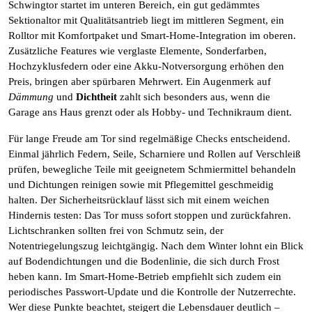
Schwingtor startet im unteren Bereich, ein gut gedämmtes
Sektionaltor mit Qualitätsantrieb liegt im mittleren Segment, ein
Rolltor mit Komfortpaket und Smart-Home-Integration im oberen.
Zusätzliche Features wie verglaste Elemente, Sonderfarben,
Hochzyklusfedern oder eine Akku-Notversorgung erhöhen den
Preis, bringen aber spürbaren Mehrwert. Ein Augenmerk auf
Dämmung
und
Dichtheit
zahlt sich besonders aus, wenn die
Garage ans Haus grenzt oder als Hobby- und Technikraum dient.
Für lange Freude am Tor sind regelmäßige Checks entscheidend.
Einmal jährlich Federn, Seile, Scharniere und Rollen auf Verschleiß
prüfen, bewegliche Teile mit geeignetem Schmiermittel behandeln
und Dichtungen reinigen sowie mit Pflegemittel geschmeidig
halten. Der Sicherheitsrücklauf lässt sich mit einem weichen
Hindernis testen: Das Tor muss sofort stoppen und zurückfahren.
Lichtschranken sollten frei von Schmutz sein, der
Notentriegelungszug leichtgängig. Nach dem Winter lohnt ein Blick
auf Bodendichtungen und die Bodenlinie, die sich durch Frost
heben kann. Im Smart-Home-Betrieb empfiehlt sich zudem ein
periodisches Passwort-Update und die Kontrolle der Nutzerrechte.
Wer diese Punkte beachtet, steigert die Lebensdauer deutlich –