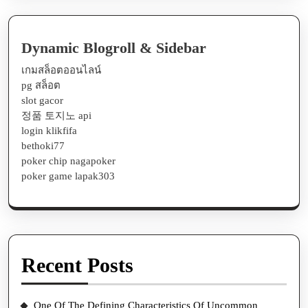
Dynamic Blogroll & Sidebar
เกมสล็อตออนไลน์
pg สล็อต
slot gacor
정품 토지노 api
login klikfifa
bethoki77
poker chip nagapoker
poker game lapak303
Recent Posts
One Of The Defining Characteristics Of Uncommon