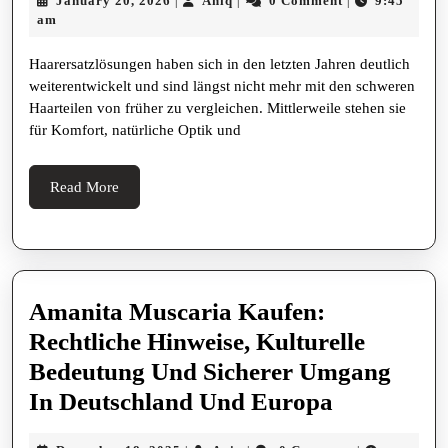
January 20, 2026
Aniq
0 Comment
9:45
|
|
|
Natürliche
20,
am
Weise
2026
Haarersatzlösungen haben sich in den letzten Jahren deutlich
Zurückholen:
weiterentwickelt und sind längst nicht mehr mit den schweren
Innovative
Haarteilen von früher zu vergleichen. Mittlerweile stehen sie
Perücken
für Komfort, natürliche Optik und
Als
Moderne
Read
Read More
More
Lösung
Für
Mehr
Haardichte
Amanita Muscaria Kaufen:
Und
Rechtliche Hinweise, Kulturelle
Ein
Bedeutung Und Sicherer Umgang
Positives
Amanita
In Deutschland Und Europa
Auftreten
Muscaria