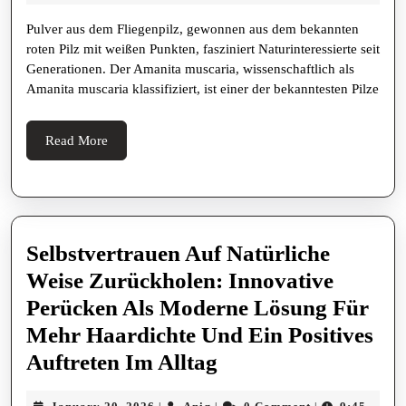
U
2026
Pulver aus dem Fliegenpilz, gewonnen aus dem bekannten
Ve
roten Pilz mit weißen Punkten, fasziniert Naturinteressierte seit
Tr
Generationen. Der Amanita muscaria, wissenschaftlich als
He
Amanita muscaria klassifiziert, ist einer der bekanntesten Pilze
Wi
U
Read
Read More
More
Wi
Hi
Ru
U
Selbstvertrauen Auf Natürliche
Am
Weise Zurückholen: Innovative
Mu
Perücken Als Moderne Lösung Für
Pu
Mehr Haardichte Und Ein Positives
Selbstvertrauen
Auftreten Im Alltag
Auf
January
Aniq