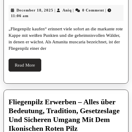
Kaufen
December
Aniq
December 18, 2025
Aniq
0 Comment
|
|
|
–
18,
11:06 am
Wissensw
2025
„Fliegenpilz kaufen“ erinnert viele sofort an die markante rote
über
Kappe mit weißen Punkten und die geheimnisvollen Wälder,
Herkunft
in denen er wächst. Als Amanita muscaria bezeichnet, ist der
Bedeutun
Fliegenpilz einer der
Rechtlich
Aspekte
Read
Read More
More
Und
Verantwo
Umgang
Mit
Fliegenpilz Erwerben – Alles über
Dem
Bedeutung, Tradition, Gesetzeslage
Auffällig
Und Sicheren Umgang Mit Dem
Fliegenpilz
Waldsym
Ikonischen Roten Pilz