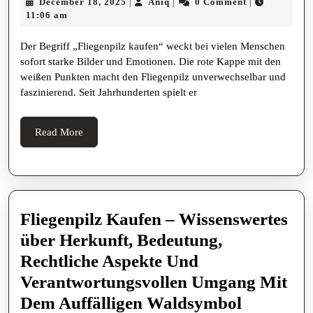
December
Aniq
December 18, 2025
Aniq
0 Comment
|
|
|
Im
Kaufen:
18,
11:06 am
Alltag
Rechtliche
2025
Der Begriff „Fliegenpilz kaufen“ weckt bei vielen Menschen
Hinweise,
sofort starke Bilder und Emotionen. Die rote Kappe mit den
Kulturelle
weißen Punkten macht den Fliegenpilz unverwechselbar und
Bedeutung
faszinierend. Seit Jahrhunderten spielt er
Und
Sicherer
Read
Read More
More
Umgang
In
Deutschla
Und
Fliegenpilz Kaufen – Wissenswertes
Europa
über Herkunft, Bedeutung,
Rechtliche Aspekte Und
Verantwortungsvollen Umgang Mit
Fliegenpi
Dem Auffälligen Waldsymbol