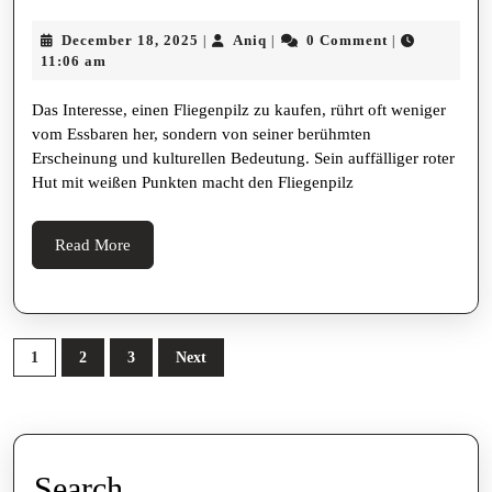
Erwerben
December
Aniq
December 18, 2025
Aniq
0 Comment
|
|
|
–
18,
11:06 am
Alles
2025
Das Interesse, einen Fliegenpilz zu kaufen, rührt oft weniger
über
vom Essbaren her, sondern von seiner berühmten
Bedeutung,
Erscheinung und kulturellen Bedeutung. Sein auffälliger roter
Tradition,
Hut mit weißen Punkten macht den Fliegenpilz
Gesetzeslage
Und
Read
Read More
More
Sicheren
Umgang
Mit
Posts
1
2
3
Next
Dem
pagination
Ikonischen
Roten
Pilz
Search