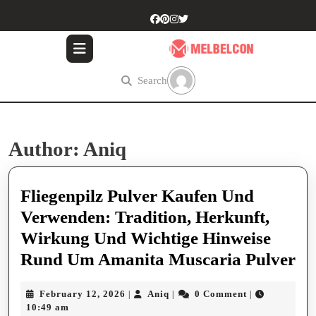
Skip
to
content
Skip
to
Search
content
Author:
Aniq
Fliegenpilz Pulver Kaufen Und
Verwenden: Tradition, Herkunft,
Wirkung Und Wichtige Hinweise
Fl
Rund Um Amanita Muscaria Pulver
Pu
February
Aniq
February 12, 2026
Aniq
0 Comment
|
|
|
Ka
12,
10:49 am