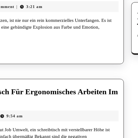
rb
2111
omment
3:21 am
|
hner
en, ist nie nur ein rein kommerzielles Unterfangen. Es ist
e, eine gebändigte Explosion aus Farbe und Emotion,
aktion
relle
isch Für Ergonomisches Arbeiten Im
cheidung
rstellbarer
tisch
9:54 am
misches
gut Job Umwelt, ein schreibtisch mit verstellbarer Höhe ist
n
einfach übermäßig Bekannt sind die negativen