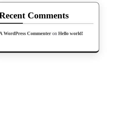
Recent Comments
A WordPress Commenter
on
Hello world!