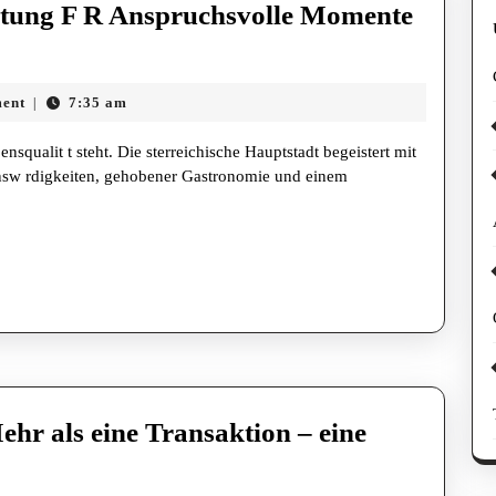
itung F R Anspruchsvolle Momente
t
ent
7:35 am
|
sive
itung
ensqualit t steht. Die sterreichische Hauptstadt begeistert mit
nsw rdigkeiten, gehobener Gastronomie und einem
uchsvolle
nte
umetropole
hr als eine Transaktion – eine