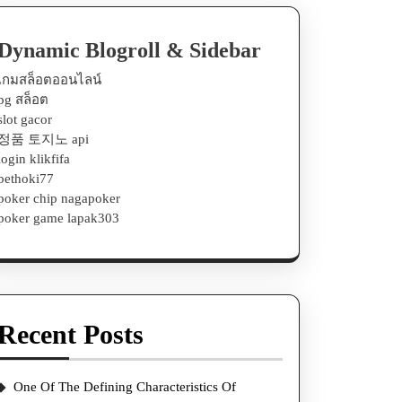
Dynamic Blogroll & Sidebar
เกมสล็อตออนไลน์
pg สล็อต
slot gacor
정품 토지노 api
login klikfifa
bethoki77
poker chip nagapoker
poker game lapak303
Recent Posts
One Of The Defining Characteristics Of