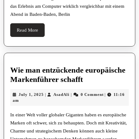
Wo
das Erlebnis am Computer wirklich vergleichbar mit einem
spie
Abend in Baden-Baden, Berlin
es
sich
Read
Read More
eige
More
bess
Wie man entzückende europäische
Wie
Markenführer schafft
man
July
AsadAli
July 1, 2025
AsadAli
0 Comment
11:16
|
|
|
entzückende
1,
am
europäische
2025
Markenführer
In einer Welt voller globaler Giganten haben es europäische
Marken oft schwer, sich zu behaupten. Doch mit Kreativität,
schafft
Charme und strategischem Denken können auch kleine
Unternehmen zu bezaubernden Markenführern werden.