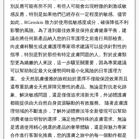
別反應可能有所不同，有些人可能會出現輕微的刺激或敏
感反應，特別是如果他們已經存在一定程度的敏感。儘管
如此，RGenskin 致力於使用低敏感度成分，確保降低不利
影響的風險。為了達到最佳效果並保持皮膚健康平衡，建
議在將任何新產品納入您的日常護理之前進行局部檢查。
向皮膚科醫生或皮膚護理專家尋求建議可以提供針對性的
指導，特別是對於那些有特定皮膚問題的人。對於皮膚類
型更為嬌嫩的人來說，這一步驟至關重要，因為專業建議
可以幫助制定最大化優勢同時最小化風險的日常護理方
案。 全天然肌膚優雅的旅程始於選擇不僅能保證效果而且
還尊重肌膚全天然屏障完整性的產品。無論是對抗老化跡
象、解決敏感問題，還是僅僅追求清新光澤，外泌體護膚
都能提供由大自然自身資源驅動的有效服務。 隨著皮膚護
理領域的不斷進步，了解外泌體療法等全新發現可以幫助
消費者做出明智的選擇，滿足他們特殊的皮膚需求。無論
是透過使用精心挑選的產品的奢華體驗，還是與魅力專家
合作進行客製化推薦，您的護膚之旅中的每一個動作都是