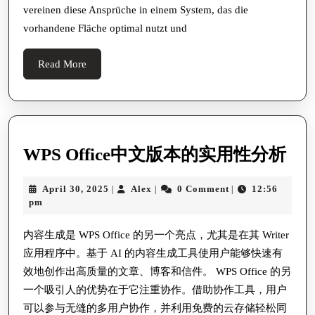
als
vereinen diese Ansprüche in einem System, das die
Statement
vorhandene Fläche optimal nutzt und
moderner
Wohnkultur
Read
Read More
More
WP
WPS Office中文版本的实用性分析
Off
April
Alex
April 30, 2025
Alex
0 Comment
12:56
|
|
|
中
30,
pm
文
2025
版
内容生成是 WPS Office 的另一个亮点，尤其是在其 Writer
应用程序中。基于 AI 的内容生成工具使用户能够快速有
本
效地创作出高质量的文章、博客和信件。 WPS Office 的另
的
一个吸引人的优势在于它注重协作。借助协作工具，用户
实
可以参与无缝的多用户协作，并利用免费的云存储轻松同