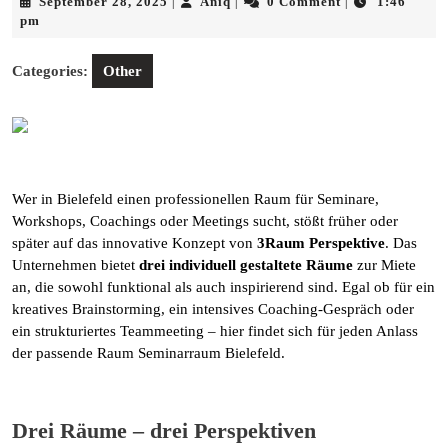
September
Aniq
September 28, 2025
Aniq
0 Comment
1:46
|
|
|
28,
pm
2025
Categories:
Other
Wer in Bielefeld einen professionellen Raum für Seminare,
Workshops, Coachings oder Meetings sucht, stößt früher oder
später auf das innovative Konzept von
3Raum Perspektive
. Das
Unternehmen bietet
drei individuell gestaltete Räume
zur Miete
an, die sowohl funktional als auch inspirierend sind. Egal ob für ein
kreatives Brainstorming, ein intensives Coaching-Gespräch oder
ein strukturiertes Teammeeting – hier findet sich für jeden Anlass
der passende Raum Seminarraum Bielefeld.
Drei Räume – drei Perspektiven