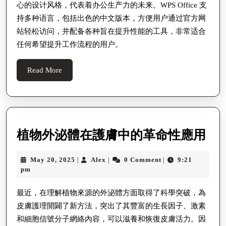
心的设计风格，代表着办公生产力的未来。WPS Office 支
持多种语言，包括出色的中文版本，方便用户通过官方网
站轻松访问，并配备各种旨在提升性能的工具，非常适合
任何希望提升工作流程的用户。
Read
Read More
More
植
植物外泌體在護膚中的革命性應用
物
May
Alex
May 20, 2025
Alex
0 Comment
9:21
|
|
|
外
20,
pm
泌
2025
體
最近，在理解植物來源的外泌體方面取得了科學突破，為
皮膚護理開闢了新方法，突出了其豐富的生長因子、激素
在
和細胞信號分子網絡內容，可以滋養和恢復皮膚活力。因
護