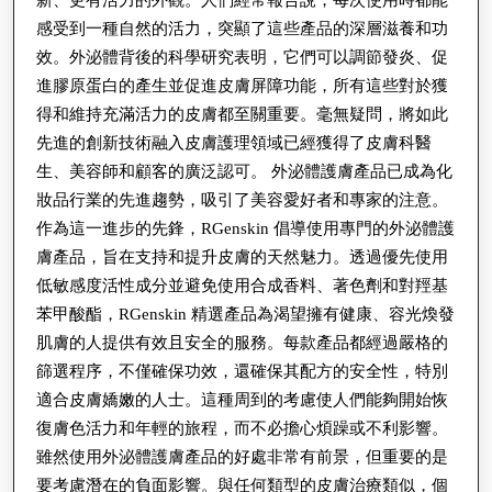
感受到一種自然的活力，突顯了這些產品的深層滋養和功
效。外泌體背後的科學研究表明，它們可以調節發炎、促
進膠原蛋白的產生並促進皮膚屏障功能，所有這些對於獲
得和維持充滿活力的皮膚都至關重要。毫無疑問，將如此
先進的創新技術融入皮膚護理領域已經獲得了皮膚科醫
生、美容師和顧客的廣泛認可。 外泌體護膚產品已成為化
妝品行業的先進趨勢，吸引了美容愛好者和專家的注意。
作為這一進步的先鋒，RGenskin 倡導使用專門的外泌體護
膚產品，旨在支持和提升皮膚的天然魅力。透過優先使用
低敏感度活性成分並避免使用合成香料、著色劑和對羥基
苯甲酸酯，RGenskin 精選產品為渴望擁有健康、容光煥發
肌膚的人提供有效且安全的服務。每款產品都經過嚴格的
篩選程序，不僅確保功效，還確保其配方的安全性，特別
適合皮膚嬌嫩的人士。這種周到的考慮使人們能夠開始恢
復膚色活力和年輕的旅程，而不必擔心煩躁或不利影響。
雖然使用外泌體護膚產品的好處非常有前景，但重要的是
要考慮潛在的負面影響。與任何類型的皮膚治療類似，個