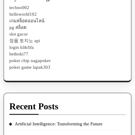
techno002
helloworld102
เกมสล็อตออนไลน์
pg สล็อต
slot gacor
정품 토지노 api
login klikfifa
bethoki77
poker chip nagapoker
poker game lapak303
Recent Posts
Artificial Intelligence: Transforming the Future