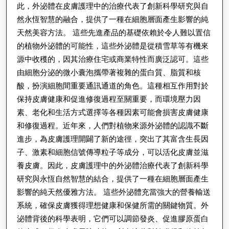
此，外泌體在皮膚護理中的治療代表了創新科學研究與自
膚
然永恆智慧的融合，提供了一種在細胞層面產生影響的純
中
天然美容方法。 這些先進產品的基礎依賴於令人難以置信
的
的植物外泌體的可能性，這些外泌體是從積雪草等有機來
革
源中收穫的，因其治療住宅或商業特性而廣泛認可。這些
由細胞分泌的微小囊泡攜帶著複雜的蛋白質、脂質和核
命
酸，扮演細胞間重要通訊通道的角色。這種相互作用對於
性
保持皮膚健康和促進修復過程至關重要，而環境壓力因
應
素、老化和生活方式選擇等各種因素可能會損害皮膚健康
用
和修復過程。近年來，人們對植物來源外泌體的認識不斷
進步，為皮膚護理開闢了新的途徑，突出了其富含生長因
子、激素和細胞信號傳導粒子等成分，可以活化皮膚並滋
養皮膚。因此，皮膚護理中的外泌體治療代表了創新科學
研究與永恆自然智慧的結合，提供了一種在細胞層面產生
影響的純天然優雅方法。 這些外泌體充當強大的營養輸送
系統，確保皮膚獲得理想健康和保健所需的關鍵物質。外
泌體背後的科學表明，它們可以調節發炎、促進膠原蛋白