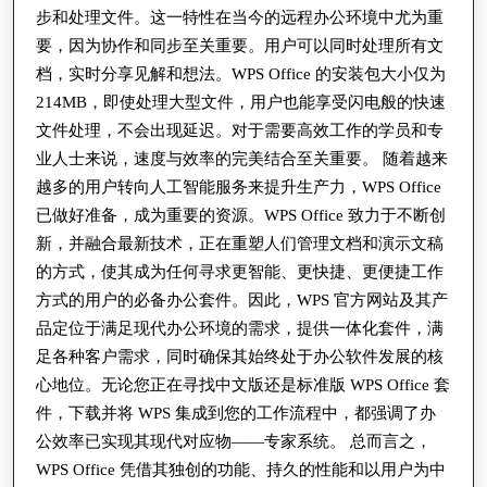
用
步和处理文件。这一特性在当今的远程办公环境中尤为重
性
要，因为协作和同步至关重要。用户可以同时处理所有文
分
档，实时分享见解和想法。WPS Office 的安装包大小仅为
214MB，即使处理大型文件，用户也能享受闪电般的快速
析
文件处理，不会出现延迟。对于需要高效工作的学员和专
业人士来说，速度与效率的完美结合至关重要。 随着越来
越多的用户转向人工智能服务来提升生产力，WPS Office
已做好准备，成为重要的资源。WPS Office 致力于不断创
新，并融合最新技术，正在重塑人们管理文档和演示文稿
的方式，使其成为任何寻求更智能、更快捷、更便捷工作
方式的用户的必备办公套件。因此，WPS 官方网站及其产
品定位于满足现代办公环境的需求，提供一体化套件，满
足各种客户需求，同时确保其始终处于办公软件发展的核
心地位。无论您正在寻找中文版还是标准版 WPS Office 套
件，下载并将 WPS 集成到您的工作流程中，都强调了办
公效率已实现其现代对应物——专家系统。 总而言之，
WPS Office 凭借其独创的功能、持久的性能和以用户为中