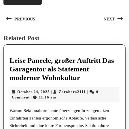
Post
PREVIOUS
NEXT
navigation
Previous
Next
Related Post
post:
post:
Leise Paneele, großer Auftritt Das
Garagentor als Statement
Leise
moderner Wohnkultur
Paneele,
October
Zarobora2111
October 24, 2025
Zarobora2111
0
|
|
großer
24,
Comment
11:16 am
|
Auftritt
2025
Das
Warum Sektionaltore heute überzeugen In zeitgemäßen
Einfahrten zählen ergonomische Abläufe, verlässliche
Garagentor
Sicherheit und eine klare Formensprache. Sektionaltore