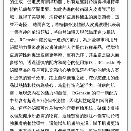
的生成、促進皮膚屏障功能，所有這些對於獲得和維持年
輕的肌膚都至關重要。如此先進的技術融入皮膚護理領
域，贏得了美容師、消費者和皮膚科醫生的廣泛讚譽，這
並不奇怪。 總而言之，將植物外泌體融入皮膚護理代表著
一個有趣的前沿領域，將自然知識與現代臨床進步相結
合。 RGenskin 處於這一進步的前沿，為那些尋求利用外
泌體的力量來改善皮膚健康的人們提供各種產品。從增強
皮膚彈性到促進皮膚更年輕、更有光澤，其益處是巨大而
多樣的。透過謹慎的配方和耐心的使用策略，RGenskin 外
泌體產品的客戶可以充滿信心地發現這些巧妙的解決方案
所提供的變革效果。踏上自然優雅之旅，確保您使用的產
品以熱情和技術為核心，為您打造充滿活力、健康的肌
膚，展現您內在的活力和自信。 RGenskin 的每一滴配方
中都含有超過 50 億個外泌體，因此其益處是相當可觀
的。這些外泌體可作為強大的營養運輸系統，確保皮膚接
收理想健康所必需的物質。這種豐富的關注不僅有助於增
強肌膚的整體彈性，還能增加肌膚的光澤，賦予肌膚更清
新、更有活力的外觀。人們經常報告說，每次使用時都能