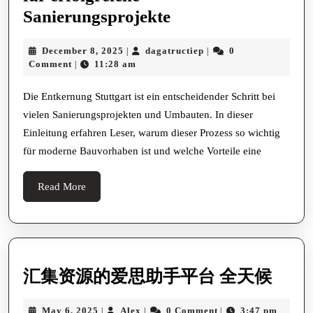
Effiziente
Sanierungsprojekte
Entkernung
December
dagatructiep
December 8, 2025
dagatructiep
0
|
|
in
8,
Comment
11:28 am
|
Stuttgart
2025
für
Die Entkernung Stuttgart ist ein entscheidender Schritt bei
vielen Sanierungsprojekten und Umbauten. In dieser
erfolgreiche
Einleitung erfahren Leser, warum dieser Prozess so wichtig
Sanierungsprojekt
für moderne Bauvorhaben ist und welche Vorteile eine
Read
Read More
More
汇
汇集资源的爱思助手平台 全天候
集
May
Alex
May 6, 2025
Alex
0 Comment
3:47 pm
|
|
|