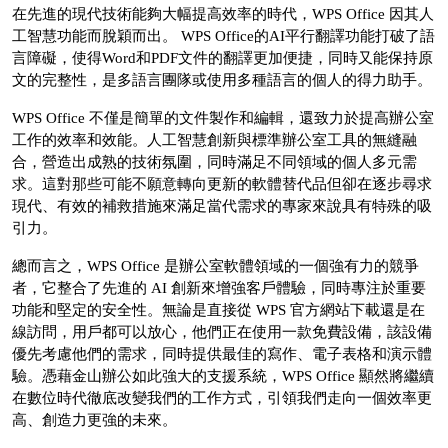
在先進的現代技術能夠大幅提高效率的時代，WPS Office 因其人
工智慧功能而脫穎而出。 WPS Office的AI平行翻譯功能打破了語
言障礙，使得Word和PDF文件的翻譯更加便捷，同時又能保持原
文的完整性，是多語言團隊或使用多種語言的個人的得力助手。
WPS Office 不僅是簡單的文件製作和編輯，還致力於提高辦公室
工作的效率和效能。人工智慧創新與標準辦公室工具的無縫融
合，營造出成熟的技術氛圍，同時滿足不同領域的個人多元需
求。這對那些可能不願意轉向更新的軟體替代品但卻在逐步尋求
現代、有效的補救措施來滿足當代需求的專家來說具有特殊的吸
引力。
總而言之，WPS Office 是辦公室軟體領域的一個強有力的競爭
者，它整合了先進的 AI 創新來增強客戶體驗，同時專注於重要
功能和堅定的安全性。無論是直接從 WPS 官方網站下載還是在
線訪問，用戶都可以放心，他們正在使用一款免費設備，該設備
優先考慮他們的需求，同時提供最佳的寫作、電子表格和演示體
驗。憑藉金山辦公如此強大的支援系統，WPS Office 顯然將繼續
在數位時代徹底改變我們的工作方式，引領我們走向一個效率更
高、創造力更強的未來。