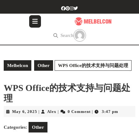
Skip
to
content
Skip
to
Search
content
Melbelcon
Other
WPS Office的技术支持与问题处理
WPS Office的技术支持与问题处
理
May
Alex
May 6, 2025
Alex
0 Comment
3:47 pm
|
|
|
6,
2025
Categories:
Other