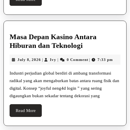
More
Masa Depan Kasino Antara
Masa
Hiburan dan Teknologi
Depan
July
Ivy
July 8, 2026
Ivy
0 Comment
7:33 pm
|
|
|
Kasino
8,
Antara
2026
Industri perjudian global berdiri di ambang transformasi
Hiburan
radikal yang akan mengaburkan batas antara ruang fisik dan
dan
digital. Konsep “joyful neng4d login ” yang sering
digaungkan bukan sekadar tentang dekorasi yang
Teknologi
Read
Read More
More