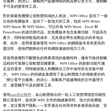
台服務」的決心，激勵用戶超越傳統的紙質辦公室方式，擁抱觸
手可及的變革性工具。
對於探索免費辦公室軟體領域的人來說，WPS Office 提供了一個
出色的免費版本，提供了一套強大的工具，包括 WPS Writer、
WPS Sheets 和 WPS Slides，可以作為 WPS Word、Excel 和
PowerPoint 的成功替代品。此免費版本包含多種功能，可提高生
產力，同時保持較低的成本，尤其適合學生或剛起步的本地企
業。此外，使用者還會發現 WPS Office 的網路版本具有更高的
靈活性，使他們能夠在任何有網路連線的地方工作。
當使用者應對不斷變化的商業環境的複雜性時，擁有可維持順暢
流程的可靠辦公室軟體至關重要。 WPS Office 的創新功能可滿
足這些需求，同時確保個人和團隊在工作中保持安全並集中精
力。 WPS Office 的持續改進體現了金山軟體致力於推動更好的
「辦公室平台服務」的決心，鼓勵客戶超越傳統的文件處理方
式，接受觸手可及的變革工具。
發現
wps办公软件
，金山軟體推出的一款人工智慧增強型功能性
辦公室套件，提供與 WPS 文件的無縫兼容性、強大的免費版
本，並注重用戶隱私——非常適合任何尋求跨多個系統高效、安