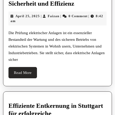
Prüfung
Sicherheit und Effizienz
elektrischer
April
Faizan
April 25, 2025
Faizan
0 Comment
8:42
|
|
|
Anlagen
25,
am
Ein
2025
unverzichtbar
Die Prüfung elektrischer Anlagen ist ein essenzieller
Bestandteil der Wartung und des sicheren Betriebs von
Schritt
elektrischen Systemen in Wohnh usern, Unternehmen und
für
Industriebetrieben. Sie stellt sicher, dass elektrische Anlagen
Sicherheit
sicher
und
Effizienz
Read
Read More
More
Effiziente Entkernung in Stuttgart
für erfolgreiche