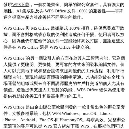
發現
WPS下载
，一個功能齊全、簡單的辦公室套件，具有強大的
屬性、AI 集成以及與 WPS Office 文件 100% 的兼容性——非常
適合提高生產力並改善跨不同平台的操作。
WPS Office 與 MS Office 數據格式 100% 相容，確保完美處理數
據，而不會對格式或存取的便利性造成任何干擾。使用者可以放
心，因為他們知道他們的文件一定能始終高效打開，無論這些文
件是在 WPS Office 還是 WPS Office 中建立的。
WPS Office 的另一個吸引人的方面在於其人工智慧功能，它為個
人提供了更聰明、更快捷、更可靠的方式來開發和編輯文件。個
人可以完美地下載和整合設備來提高他們的工作流程，利用平行
翻譯功能，實現跨越語言障礙的順暢溝通。此功能對於在全球市
場運營的組織或與來自不同詞源歷史的客戶打交道的個人尤其有
價值。透過提供支援人工智慧的功能，WPS Office 確保為使用者
提供有助於改善工作和提高生產力的工具。
WPS Office 是由金山辦公室軟體開發的一款非常出色的辦公室套
件，支援多種系統，包括 WPS Windows、macOS、Linux、
iPhone、Android、Fire OS 和 HarmonyOS。尋求高效、完整辦公
室選項的客戶可以從 WPS 官方網站下載 WPS，在那裡他們可以