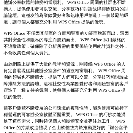
他辦公室軟體的轉變相當順利。 WPS Office 周圍的社群也不斷
擴大，提供使用者可以交流、分享技巧和討論故障排除技術的討
論論壇。這種友誼為業餘愛好者和熟練用戶創造了一個鼓勵的環
境，讓每個人都能充分利用 WPS Office 提供的優勢。
WPS Office 不僅因其簡單的介面和豐富的功能而脫穎而出，還因
其對安全性和隱私的專注而脫穎而出。 WPS Office 採用嚴格的
不追蹤政策，確保除了分析所需的重要係統使用統計資料之外，
不會收集任何個人資訊。
由於網路上提供了大量的教學和資源，剛接觸 WPS Office 的人
肯定會發現從其他辦公室套件的過渡相當順利。 WPS Office 周
圍的領域也不斷擴大，提供了人們可以交流、分享技巧和討論故
障排除方法的論壇。這種社交性為業餘愛好者和經驗豐富的客戶
營造了一種支持的氛圍，使每個人都能充分利用 WPS Office 提
供的優勢。
當客戶瀏覽不斷發展的公司環境的複雜性時，能夠使用可維持平
穩營運的可靠辦公室軟體至關重要。 WPS Office 的巧妙功能滿
足了這些需求，同時確保個人和團體安全並專注於工作。 WPS
Office 的持續改進體現了金山軟體致力於推動更好的「辦公室平