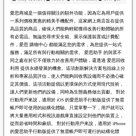
资
6,
源
2025
愛思商城是一個值得關注的額外功能，因為它為用戶提供
的
一系列價格實惠的精美手機配件。這家網上商店旨在提供
爱
高品質的商品，確保人們能夠輕鬆獲得改善行動體驗的所
有必需品。無論您尋求安全箱、展示保護裝置或計費配
思
件，爱思 購物中心 都能滿足您的需求，為您提供一站式
助
服務，滿足所有與行動相關的需求。 爱思助手 的與眾不
手
同之處在於它不僅致力於改善用戶體驗，還透過 爱思回收
平
利用 提供永續發展的機會。這項創新解決方案包括線上分
台
析和專家品質評估，使人們能夠回收舊設備而不必擔心確
全
定其價值。這項活動提倡以更環保的方式使用現代技術，
天
讓人們更新他們的設備，同時為生態義務做出貢獻。 對於
行動用戶來說，適用於 iOS 的愛思助手行動版提供了無需
候
帳戶即可使用的結構化體驗。只需單擊一下，用戶就可以
將大量應用程式和視訊遊戲庫直接設定到他們的裝置上，
從而節省時間和麻煩。 對於行動用戶來說，適用於 iPhone
的愛思助手行動版提供了無需帳戶即可運行的結構化體