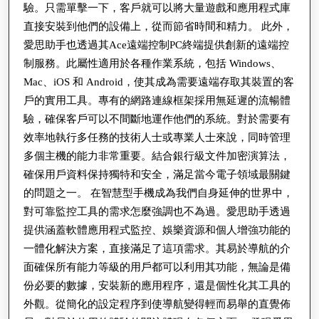
驗。只需單擊一下，客戶就可以將大量遊戲和應用程式庫
直接安裝到他們的設備上，從而節省時間和精力。 此外，
愛思助手也透過其Ace遠端控制PC終端提供創新的遠端控
制服務。此屬性適用於各種作業系統，包括 Windows、
Mac、iOS 和 Android，使其成為需要遠端存取其裝置的客
戶的實用工具。專有的網路連線框架採用無延遲的流暢體
驗，確保客戶可以不間斷地運作他們的系統。對於需要有
效率地執行多任務的技術人士或專業人士來說，同時管理
多個主機的能力非常重要。結合銀行級文件加密演算法，
確保用戶資料保持獨特和安全，滿足當今電子領域最關鍵
的問題之一。 在智慧型手機成為我們自身延伸的世界中，
對可靠監控工具的需求怎麼強調也不為過。愛思助手透過
提供涵蓋軟體應用程式監控、娛樂資源和個人增強功能的
一體化解決方案，直接滿足了這項需求。其易於導航的介
面確保所有能力等級的用戶都可以利用其功能，無論是備
份必要的數據，安裝新的應用程序，還是個性化其工具的
外觀。從簡化的設定程序到使導航變得輕而易舉的直覺佈