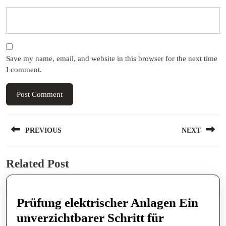
Save my name, email, and website in this browser for the next time
I comment.
Post
PREVIOUS
NEXT
navigation
Previous
Next
Related Post
post:
post:
Prüfung elektrischer Anlagen Ein
unverzichtbarer Schritt für