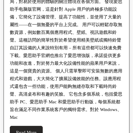
局，對易於使用的體驗的關注體現在各個方面。 發現爱思
助手电脑版官网，這是針對 Apple 用戶的終極多功能設
備，它簡化了設備管理、提高了功能性，並使用了大量的
屬性——在一個無憂的平台上完成。 用戶可以輕鬆存取無
數資源，例如數百萬個應用程式、壁紙、視訊遊戲和鈴
聲。這種訪問的簡單性對於希望使用精美壁紙或獨特鈴聲
自訂其設備的人來說特別有用 – 所有這些都可以快速免費
下載。愛思助手官網也推出了愛思增強版，承諾提供更多
功能和改進，對於努力最大化設備性能的蘋果用戶來說，
這是一個寶貴的資源。 個人只需單擊即可安裝無數的應用
程式和遊戲，大大簡化了擴展設備效能的任務。該應用程
式還包含一些功能，使用戶能夠無縫存取和下載時尚鈴
聲、高清桌布和有趣的笑臉。 它包含多個系統，包括愛思
助手 PC、愛思助手 Mac 和愛思助手行動版，每個系統都
旨在滿足不同作業系統客戶的獨特需求。對於 Windows、
Mac
Read
Read More