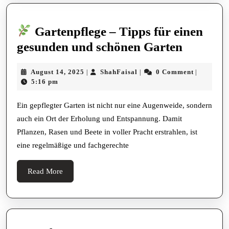
Gartenpflege – Tipps für einen
gesunden und schönen Garten
Gartenp
August
ShahFaisal
August 14, 2025
ShahFaisal
0 Comment
|
|
|
–
14,
5:16 pm
Tipps
2025
für
Ein gepflegter Garten ist nicht nur eine Augenweide, sondern
auch ein Ort der Erholung und Entspannung. Damit
einen
Pflanzen, Rasen und Beete in voller Pracht erstrahlen, ist
gesunde
eine regelmäßige und fachgerechte
und
schönen
Read
Read More
Garten
More