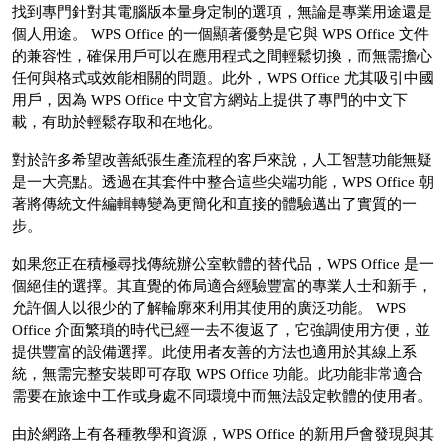
找到專門針對其電腦版本量身定制的選項，無論是專業用途還是
個人用途。 WPS Office 的一個顯著優勢是它與 WPS Office 文件
的兼容性，確保用戶可以在應用程式之間輕鬆切換，而無需擔心
任何與格式或效能相關的問題。此外，WPS Office 尤其吸引中國
用戶，因為 WPS Office 中文官方網站上提供了專門的中文下
載，有助於輕鬆存取和在地化。
對於許多希望改善紙張生產流程的客戶來說，人工智慧功能無疑
是一大亮點。透過在其套件中整合這些尖端功能，WPS Office 朝
著將傳統文件編輯轉變為更簡化和直接的體驗邁出了實質的一
步。
如果您正在積極尋找傳統辦公室軟體的替代品，WPS Office 是一
個絕佳的選擇。其直覺的佈局適合經驗豐富的專業人士和新手，
允許個人以很少的了解輪廓來利用其使用的廣泛功能。 WPS
Office 介面繁瑣的時代已經一去不復返了，它強調使用方便，並
提供豐富的設備選擇。此使用者友善的方法也適用於其線上系
統，無需完整安裝即可存取 WPS Office 功能。此功能非常適合
需要在旅途中工作或身處不同環境中而無法設定軟體的使用者。
由於網路上有各種教學和資源，WPS Office 的新用戶會發現與其