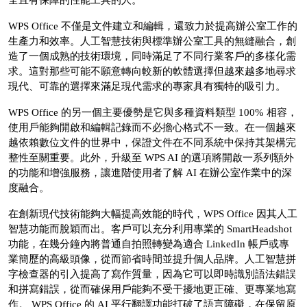
全且有保障的性能工具的人。
WPS Office 不僅是文件建立和編輯，還致力於提高辦公室工作的
生產力和效率。人工智慧技術與標準辦公室工具的無縫融合，創
造了一個成熟的技術環境，同時滿足了不同行業客戶的多樣化需
求。這對那些可能不願意轉向較新的軟體選擇但越來越多地尋求
現代、可靠的選擇來滿足現代需求的專家具有獨特的吸引力。
WPS Office 的另一個主要優勢是它與多種資料類型 100% 相容，
使用戶能夠開啟和編輯記錄而不必擔心格式不一致。在一個越來
越依賴數位文件的世界中，保證文件在不同系統中保持其架構完
整性至關重要。此外，升級至 WPS AI 的選項將開啟一系列額外
的功能和增強服務，讓進階使用者了解 AI 在辦公室作業中的深
度融合。
在創新現代技術能夠大幅提高效能的時代，WPS Office 因其人工
智慧功能而脫穎而出。客戶可以充分利用專業的 SmartHeadshot
功能，在幾分鐘內將普通自拍照轉變為適合 LinkedIn 帳戶或專
業簡歷的高級頭像，從而節省時間並提升個人品牌。人工智慧拼
字檢查器的引入提高了寫作質量，因為它可以即時識別語法錯誤
和拼寫錯誤，從而確保用戶能夠不受干擾地更正確、更專業地寫
作。 WPS Office 的 AI 平行翻譯功能打破了語言障礙，在保留原