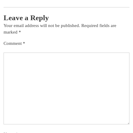
Leave a Reply
Your email address will not be published.
Required fields are
marked
*
Comment
*