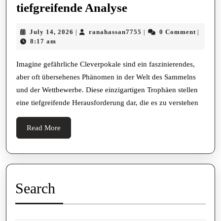
Die
tiefgreifende Analyse
Gefahr
July
ranahassan7755
July 14, 2026
ranahassan7755
0 Comment
|
|
|
der
14,
8:17 am
Cleverpokale
2026
Eine
Imagine gefährliche Cleverpokale sind ein faszinierendes,
aber oft übersehenes Phänomen in der Welt des Sammelns
tiefgreifende
und der Wettbewerbe. Diese einzigartigen Trophäen stellen
Analyse
eine tiefgreifende Herausforderung dar, die es zu verstehen
Read
Read More
More
Search