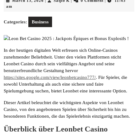
March
Saqib
March 15, 2026
Saqib K
0 Comment
11:45
|
|
|
15,
K
am
2026
Categories:
Business
In der heutigen digitalen Welt erfreuen sich Online-Casinos
zunehmender Beliebtheit. Unter den vielen Plattformen sticht
Leonbet Casino durch sein vielfältiges Angebot und seine
benutzerfreundliche Gestaltung hervor
https://sites.google.com/view/leonbetcasino777/
. Für Spieler, die
sowohl Unterhaltung als auch eine sichere und faire
Spielumgebung suchen, bietet Leonbet eine interessante Option.
Dieser Artikel beleuchtet die wichtigsten Aspekte von Leonbet
Casino, von den angebotenen Spielen über Sicherheit bis hin zu
besonderen Funktionen, die das Spielerlebnis einzigartig machen.
Überblick über Leonbet Casino