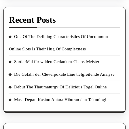
Recent Posts
One Of The Defining Characteristics Of Uncommon
Online Slots Is Their Hug Of Complexness
SortierMal für wilden Gedanken-Chaos-Meister
Die Gefahr der Cleverpokale Eine tiefgreifende Analyse
Debut The Thaumaturgy Of Delicious Togel Online
Masa Depan Kasino Antara Hiburan dan Teknologi