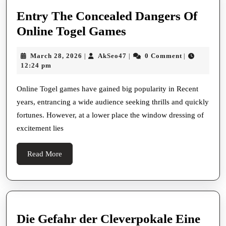
Entry The Concealed Dangers Of
Entry
Online Togel Games
The
March
AkSeo47
March 28, 2026
AkSeo47
0 Comment
|
|
|
Concealed
28,
12:24 pm
Dangers
2026
Of
Online Togel games have gained big popularity in Recent
years, entrancing a wide audience seeking thrills and quickly
Online
fortunes. However, at a lower place the window dressing of
Togel
excitement lies
Games
Read
Read More
More
Die Gefahr der Cleverpokale Eine