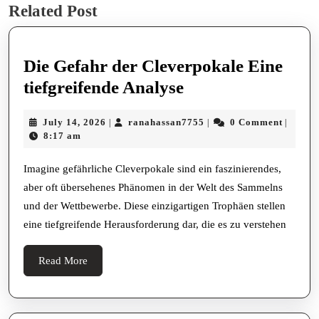
Related Post
post:
post:
Die Gefahr der Cleverpokale Eine
Die
tiefgreifende Analyse
Gefahr
July
ranahassan7755
July 14, 2026
ranahassan7755
0 Comment
|
|
|
der
14,
8:17 am
Cleverpokale
2026
Eine
Imagine gefährliche Cleverpokale sind ein faszinierendes,
aber oft übersehenes Phänomen in der Welt des Sammelns
tiefgreifende
und der Wettbewerbe. Diese einzigartigen Trophäen stellen
Analyse
eine tiefgreifende Herausforderung dar, die es zu verstehen
Read
Read More
More