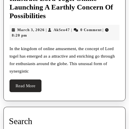
Launching A Earthly Concern Of
Illustrate
Possibilities
Lord
March
AkSeo47
March 3, 2026
AkSeo47
0 Comment
|
|
|
Togel
3,
8:20 pm
Online
2026
Launching
In the kingdom of online amusement, the concept of Lord
togel has emerged as a attractive and enriching go through
A
for enthusiasts around the globe. This unusual form of
Earthly
synergistic
Concern
Of
Read
Read More
Possibilities
More
Search