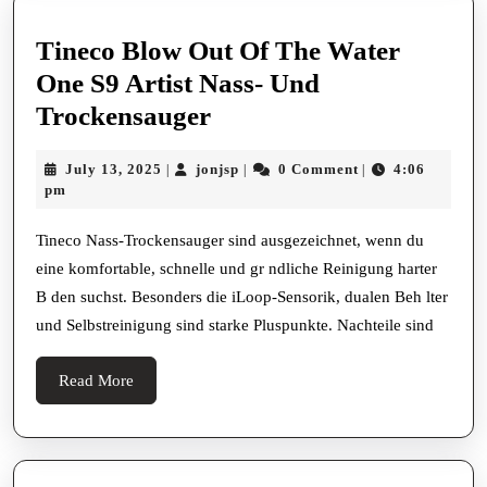
Tineco Blow Out Of The Water
One S9 Artist Nass- Und
Tineco
Trockensauger
Blow
July
jonjsp
July 13, 2025
jonjsp
0 Comment
4:06
|
|
|
Out
13,
pm
Of
2025
The
Tineco Nass-Trockensauger sind ausgezeichnet, wenn du
eine komfortable, schnelle und gr ndliche Reinigung harter
Water
B den suchst. Besonders die iLoop-Sensorik, dualen Beh lter
One
und Selbstreinigung sind starke Pluspunkte. Nachteile sind
S9
Artist
Read
Read More
Nass-
More
Und
Trockensauger