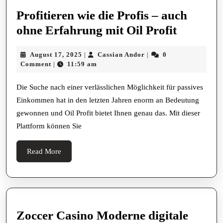
Profitieren wie die Profis – auch
Profitie
ohne Erfahrung mit Oil Profit
wie
August
Cassian
August 17, 2025
Cassian Andor
0
|
|
die
17,
Andor
Comment
11:59 am
|
Profis
2025
–
Die Suche nach einer verlässlichen Möglichkeit für passives
Einkommen hat in den letzten Jahren enorm an Bedeutung
auch
gewonnen und Oil Profit bietet Ihnen genau das. Mit dieser
ohne
Plattform können Sie
Erfahru
mit
Read
Read More
Oil
More
Profit
Zoccer Casino Moderne digitale