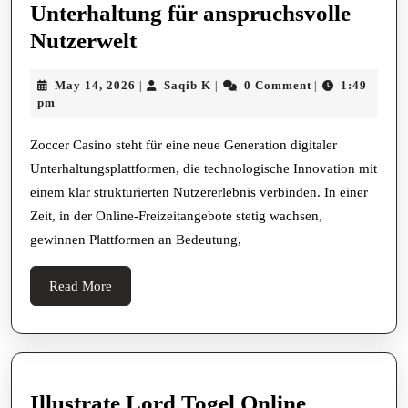
Unterhaltung für anspruchsvolle
Zoccer
Nutzerwelt
Casino
May
Saqib
May 14, 2026
Saqib K
0 Comment
1:49
|
|
|
Moderne
14,
K
pm
digitale
2026
Unterhaltung
Zoccer Casino steht für eine neue Generation digitaler
Unterhaltungsplattformen, die technologische Innovation mit
für
einem klar strukturierten Nutzererlebnis verbinden. In einer
anspruchsvolle
Zeit, in der Online-Freizeitangebote stetig wachsen,
Nutzerwelt
gewinnen Plattformen an Bedeutung,
Read
Read More
More
Illustrate Lord Togel Online