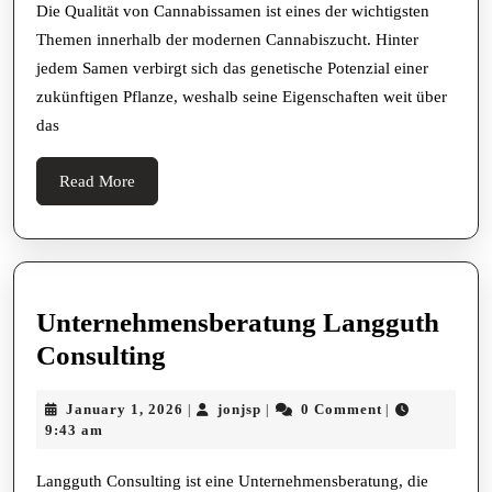
Die Qualität von Cannabissamen ist eines der wichtigsten
Themen innerhalb der modernen Cannabiszucht. Hinter
jedem Samen verbirgt sich das genetische Potenzial einer
zukünftigen Pflanze, weshalb seine Eigenschaften weit über
das
Read
Read More
More
Unternehmensberatung Langguth
Unternehmensberatung
Consulting
Langguth
January
jonjsp
January 1, 2026
jonjsp
0 Comment
|
|
|
Consulting
1,
9:43 am
2026
Langguth Consulting ist eine Unternehmensberatung, die