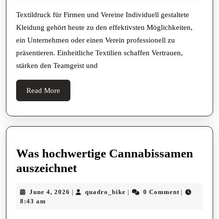
Firmen
2026
Und
Textildruck für Firmen und Vereine Individuell gestaltete
Kleidung gehört heute zu den effektivsten Möglichkeiten,
Vereine
ein Unternehmen oder einen Verein professionell zu
Kreativ
präsentieren. Einheitliche Textilien schaffen Vertrauen,
Bekleid
stärken den Teamgeist und
F
R
Read
Read More
More
Einen
Starken
Markena
Was hochwertige Cannabissamen
Was
auszeichnet
hochwertige
June
quadro_bike
June 4, 2026
quadro_bike
0 Comment
|
|
|
Cannabissamen
4,
8:43 am
auszeichnet
2026