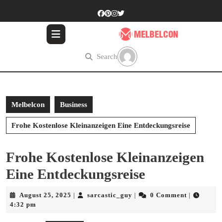
Skip
to
content
Skip
to
Search
content
Melbelcon
Business
Frohe Kostenlose Kleinanzeigen Eine Entdeckungsreise
Frohe Kostenlose Kleinanzeigen
Eine Entdeckungsreise
August
sarcastic_guy
August 25, 2025
sarcastic_guy
0 Comment
|
|
|
25,
4:32 pm
2025