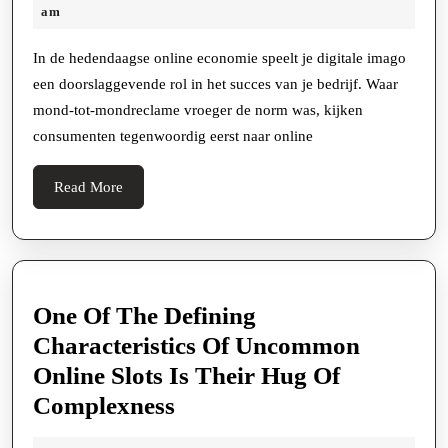
Achter
16,
am
Google
2025
Bewertungen
In de hedendaagse online economie speelt je digitale imago
een doorslaggevende rol in het succes van je bedrijf. Waar
Kopen
mond-tot-mondreclame vroeger de norm was, kijken
voor
consumenten tegenwoordig eerst naar online
Bedrijven
Read
Read More
More
One Of The Defining
Characteristics Of Uncommon
Online Slots Is Their Hug Of
One
Complexness
Of