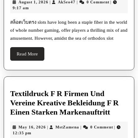
August
AkSeo47
August 1, 2026
AkSeo47
0 Comment
|
|
|
The
1,
9:17 am
Defining
2026
Characteristics
สล็อตเว็บตรง slots have long been a staple fiber in the world
of whole number gaming, offer players a thrilling mix of and
Of
amusement. However, amidst the sea of orthodox slot
Uncommon
Online
Read
Read More
Slots
More
Is
Their
Hug
Textildruck F R Firmen Und
Of
Vereine Kreative Bekleidung F R
Complexness
Textildr
Einen Starken Markenauftritt
F
May
MstZamena
May 16, 2026
MstZamena
0 Comment
|
|
|
R
16,
12:35 pm