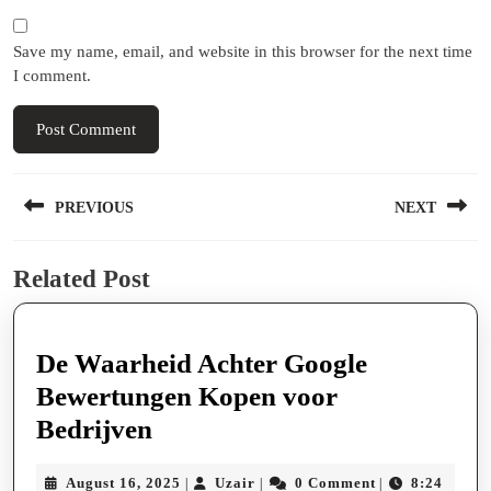
Save my name, email, and website in this browser for the next time
I comment.
Post
PREVIOUS
NEXT
navigation
Previous
Next
Related Post
post:
post:
De Waarheid Achter Google
Bewertungen Kopen voor
De
Bedrijven
Waarheid
August
Uzair
August 16, 2025
Uzair
0 Comment
8:24
|
|
|