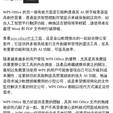
WPS Office 的另一個有效方面是它能夠透過其 AI 拼字檢查器提
高創作質量，透過提供智慧標點符號提示來確保無錯誤寫作。結
合人工智慧平行翻譯功能，轉換語言變得簡單輕鬆，讓使用者在
處理 Word 和 PDF 文件時打破障礙。
查看
wps office中文下载
，這是金山軟體推出的一款綜合辦公室
套件，它提供跨多個系統進行文件創建和管理的靈活工具，並具
有重要功能和強大的 AI 功能，可提高效率。
隨著越來越多的用戶發現 WPS Office 的優勢，尤其是其免費提
供重要辦公室工具的內在價值，該產品將繼續獲得廣泛的關注。
最初以免費選項使用 WPS 的用戶可能會發現自己可以升級到成
本屬性，這要歸功於其能夠提高營運績效的強大 AI 功能。無論
是尋求減少軟體授權費用的小型公司，或是希望獲得簡化的文件
監控解決方案的特定公司，WPS Office 都能以現代方式滿足這些
需求。
WPS Office 致力於提供直覺的體驗，其與 MS Office 文件的無縫
相容性凸顯了這一點。客戶不再需要擔心資料格式問題或相容性