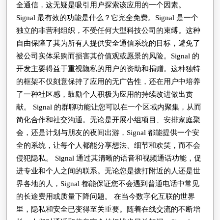
全通信，这无疑是吸引用户探索该应用的一个因素。
对
Signal 最有效的功能是什么？它完全免费。Signal 是一个
安
独立的非营利组织，不受任何大型科技公司的束缚。这种
全
自由保障了其为所有人提供安全通信系统的目标，避免了
性
被公司实体采购而损害其价值观或愿景的风险。Signal 的
开发主要得益于重视隐私的用户的资助和捐赠。这种独特
的
的框架不仅刻意保持了应用的无广告性，还在用户中培养
影
了一种社区感，鼓励个人积极为应用的持续改进做出贡
响
献。 Signal 的群聊功能让您可以在一个区域内聚集，从而
简化合作和社交沟通。无论是开展小组项目、安排家庭聚
会，还是计划与朋友的夜间出游，Signal 都能提供一个安
全的系统，让每个人都能分享想法、细节和欢笑，而不会
侵犯隐私。 Signal 通过其清晰的语音和视频通话功能，促
进专业和个人之间的联系。无论您是拨打附近的人还是世
界各地的人，Signal 都能保证您不会遇到普通电话中常见
的长途费用或质量下降问题。 在当今数字化互联的世界
里，隐私和安全已变得至关重要。随着在线交流的不断增