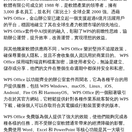
軟體有限公司成立於 1988 年，是軟體產業的領導者，擁有
3,000 多名員工，並名列《富比士》全球企業 2000 強。憑藉
WPS Office，金山辦公室已建立起一個支援超過6億月活躍用戶
的平台，穩固地確立了其在全球生產力軟體市場的領先地位。
WPS Office套件中AI技術的融入，彰顯了WPS的前瞻性思維，協
助辦公運營，提升效率，改善運營，實現理想的效益。
與其他幾家軟體供應商不同，WPS Office 樂於堅持不追蹤政策，
確保尊重個人隱私，並且不會收集個人資訊用於商業目的。 WPS
Office 採用端對端資料檔案加密，讓使用者安心，無論是建立、
儲存或分享，他們的文件在整個生命週期中都保持安全和私密。
WPS Office 以功能齊全的辦公室套件而聞名，它為各種平台的用
戶提供服務，包括 WPS Windows、macOS、Linux、iOS、
Android、Fire OS 和 HarmonyOS。 WPS Office 的一個顯著吸引
力在於其官方網站，它輕鬆提供針對各種作業系統客製化的 WPS
下載，確保個人可以存取符合其電腦或行動裝置要求的版本。
WPS Office 免費版為個人提供了強大的效能，使他們能夠完成各
種各樣的任務，而不受辦公室軟體通常帶來的經濟障礙的影響。
免費使用 Word、Excel 和 PowerPoint 等核心功能是其一大吸引