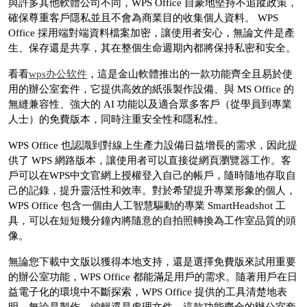
與許多其他軟體公司不同，WPS Office 自豪地堅持不追蹤政策，
確保尊重客戶隱私並且不會為商業目的收集個人資料。 WPS
Office 採用端對端資料檔案加密，讓使用者安心，無論文件是產
生、保存還是共享，其在整個生命週期內都將保持私密和安全。
看看
wps办公软件
，這是金山軟體推出的一款功能齊全且易於使
用的辦公室套件，它提供高效的紙張製作設備、與 MS Office 的
無縫兼容性、強大的 AI 功能以及適合眾多客戶（從學員到專業
人士）的免費版本，同時注重安全性和隱私性。
WPS Office 也認識到對線上生產力設備日益增長的需求，因此提
供了 WPS 網路版本，讓使用者可以直接從網頁瀏覽器工作。客
戶可以在WPS中文官網上授權登入自己的帳戶，隨時隨地存取自
己的記錄，提升靈活性和效率。對於希望提升專業形象的個人，
WPS Office 包含一個由人工智慧驅動的專業 SmartHeadshot 工
具，可以在短短幾分鐘內將隨意的自拍照轉換為工作室品質的頭
像。
無論您下載中文版以獲得本地支持，還是選擇免費版來試用重要
的辦公室功能，WPS Office 都能滿足用戶的需求。隨著用戶在日
益電子化的環境中不斷探索，WPS Office 提供的工具清楚地表