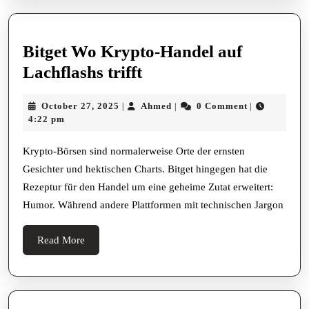
Bitget Wo Krypto-Handel auf
Bitget
Lachflashs trifft
Wo
October
Ahmed
October 27, 2025
Ahmed
0 Comment
|
|
|
Krypto-
27,
4:22 pm
Handel
2025
auf
Krypto-Börsen sind normalerweise Orte der ernsten
Gesichter und hektischen Charts. Bitget hingegen hat die
Lachflashs
Rezeptur für den Handel um eine geheime Zutat erweitert:
trifft
Humor. Während andere Plattformen mit technischen Jargon
Read
Read More
More