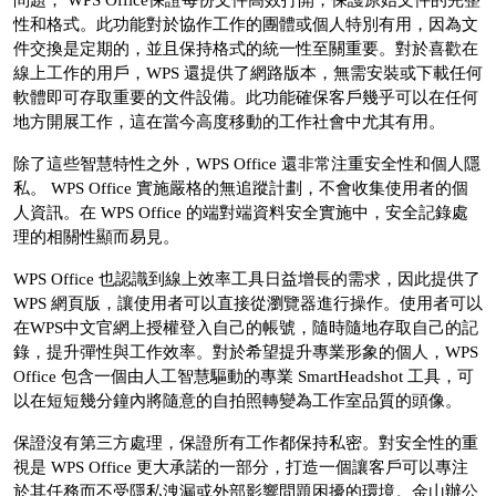
問題； WPS Office保證每份文件高效打開，保護原始文件的完整
性和格式。此功能對於協作工作的團體或個人特別有用，因為文
件交換是定期的，並且保持格式的統一性至關重要。對於喜歡在
線上工作的用戶，WPS 還提供了網路版本，無需安裝或下載任何
軟體即可存取重要的文件設備。此功能確保客戶幾乎可以在任何
地方開展工作，這在當今高度移動的工作社會中尤其有用。
除了這些智慧特性之外，WPS Office 還非常注重安全性和個人隱
私。 WPS Office 實施嚴格的無追蹤計劃，不會收集使用者的個
人資訊。在 WPS Office 的端對端資料安全實施中，安全記錄處
理的相關性顯而易見。
WPS Office 也認識到線上效率工具日益增長的需求，因此提供了
WPS 網頁版，讓使用者可以直接從瀏覽器進行操作。使用者可以
在WPS中文官網上授權登入自己的帳號，隨時隨地存取自己的記
錄，提升彈性與工作效率。對於希望提升專業形象的個人，WPS
Office 包含一個由人工智慧驅動的專業 SmartHeadshot 工具，可
以在短短幾分鐘內將隨意的自拍照轉變為工作室品質的頭像。
保證沒有第三方處理，保證所有工作都保持私密。對安全性的重
視是 WPS Office 更大承諾的一部分，打造一個讓客戶可以專注
於其任務而不受隱私洩漏或外部影響問題困擾的環境。金山辦公