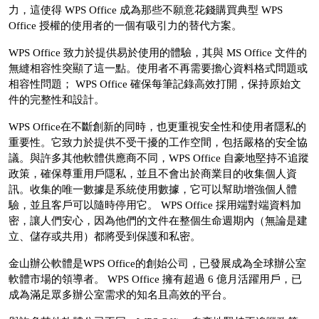
力，這使得 WPS Office 成為那些不願意花錢購買典型 WPS
Office 授權的使用者的一個有吸引力的替代方案。
WPS Office 致力於提供易於使用的體驗，其與 MS Office 文件的
無縫相容性突顯了這一點。使用者不再需要擔心資料格式問題或
相容性問題； WPS Office 確保每筆記錄高效打開，保持原始文
件的完整性和設計。
WPS Office在不斷創新的同時，也更重視安全性和使用者隱私的
重要性。它致力於提供不受干擾的工作空間，包括嚴格的安全協
議。與許多其他軟體供應商不同，WPS Office 自豪地堅持不追蹤
政策，確保尊重用戶隱私，並且不會出於商業目的收集個人資
訊。收集的唯一數據是系統使用數據，它可以幫助增強個人體
驗，並且客戶可以隨時停用它。 WPS Office 採用端對端資料加
密，讓人們安心，因為他們的文件在整個生命週期內（無論是建
立、儲存或共用）都將受到保護和私密。
金山辦公軟體是WPS Office的創始公司，已發展成為全球辦公室
軟體市場的領導者。 WPS Office 擁有超過 6 億月活躍用戶，已
成為滿足眾多辦公室需求的知名且高效的平台。