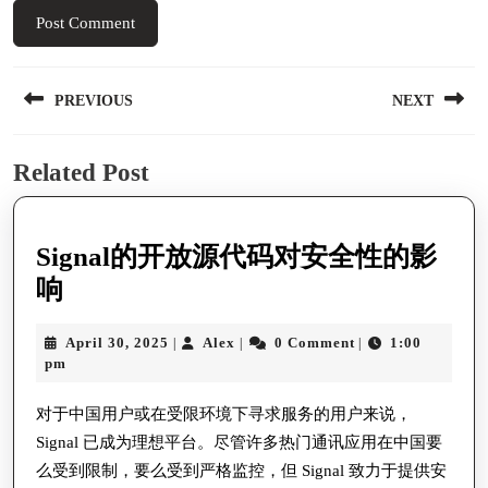
Post
PREVIOUS
NEXT
navigation
Previous
Next
Related Post
post:
post:
Signal的开放源代码对安全性的影
Signal
响
的
April
Alex
April 30, 2025
Alex
0 Comment
1:00
|
|
|
开
30,
pm
放
2025
源
对于中国用户或在受限环境下寻求服务的用户来说，
Signal 已成为理想平台。尽管许多热门通讯应用在中国要
代
么受到限制，要么受到严格监控，但 Signal 致力于提供安
码