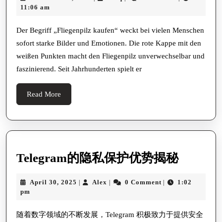
Kaufen:
18,
11:06 am
Rechtliche
2025
Hinweise,
Der Begriff „Fliegenpilz kaufen“ weckt bei vielen Menschen
sofort starke Bilder und Emotionen. Die rote Kappe mit den
Kulturelle
weißen Punkten macht den Fliegenpilz unverwechselbar und
Bedeutun
faszinierend. Seit Jahrhunderten spielt er
Und
Sicherer
Read
Read More
Umgang
More
In
Deutschla
Und
Telegr
Telegram的隐私保护优势揭秘
Europa
的
April
Alex
April 30, 2025
Alex
0 Comment
1:02
|
|
|
隐
30,
pm
私
2025
保
随着数字领域的不断发展，Telegram 积极致力于提供安全