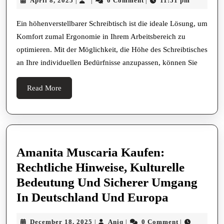
April 8, 2025
0 Comment
11:51 pm
|
|
|
Mit
8,
Tastaturauszug
2025
Ein höhenverstellbarer Schreibtisch ist die ideale Lösung, um
Mehr
Komfort zumal Ergonomie in Ihrem Arbeitsbereich zu
Komfort
optimieren. Mit der Möglichkeit, die Höhe des Schreibtisches
an Ihre individuellen Bedürfnisse anzupassen, können Sie
Und
Ordnung
Read
Read More
More
Amanita Muscaria Kaufen:
Rechtliche Hinweise, Kulturelle
Bedeutung Und Sicherer Umgang
Amanita
In Deutschland Und Europa
Muscaria
December
Aniq
December 18, 2025
Aniq
0 Comment
|
|
|