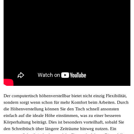
Der computertisch höhenverstellbar bietet nicht einzig Flexibilität,
sondern sorgt wenn schon für mehr Komfort beim Arbeiten. Durch
die Höhenverstellung können Sie den Tisch schnell ansonsten
einfach auf die ideale Höhe einstimmen, was zu einer besseren
Körperhaltung beiträgt. Dies ist besonders vorteilhaft, sobald Sie
den Schreibtisch über längere Zeiträume hinweg nutzen. Ein