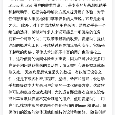
iPhone 和 iPad 用户的需求而设计，是专业的苹果刷机助手
和越狱助手。它提供各种解决方案来提升用户体验，对于
任何想要最大限度地利用苹果设备的人来说，它都是必备
之选。 此外，对于尝试越狱的用户来说，爱思助手是一个
绝佳的选择。越狱对许多人来说可能是一项复杂的任务，
拥有一个可靠的助手可以带来显著的改变。爱思助手提供
详细的概述和工具，使越狱过程更加流畅和安全。它揭秘
了越狱的奥秘，即使技术知识不丰富的用户也能轻松上
手。这种便捷的访问体验至关重要，因为它可以让更多用
户充分利用越狱带来的灵活性，而无需担心设备损坏或保
修失效。 无论您是想恢复丢失的数据、有效管理设备文
件，还是下载各种应用程序、壁纸、铃声和游戏，爱思助
手都能提供专为苹果用户定制的一体化解决方案。这款软
件可以彻底改变游戏规则，尤其适合那些喜欢自定义设备
或对苹果默认设置不完全满意的用户。使用爱思助手，用
户可以找到丰富的资源来个性化他们的 iPhone 和 iPad，确
保他们的设备能够体现他们独特的设计和偏好。 随着创新