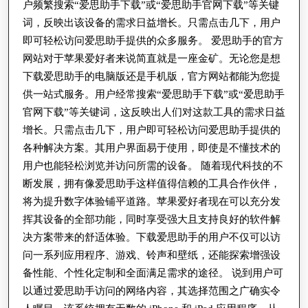
户频繁搜索“爱思助手下载”或“爱思助手官网下载”等关键
词，反映出该设备的需求日益增长。只需点击几下，用户
即可轻松访问爱思助手提供的众多服务。 爱思助手的官方
网站对于苹果爱好者来说简直就是一座金矿。无论您是想
下载爱思助手的电脑版还是手机版，官方网站都能为您提
供一站式服务。用户经常搜索“爱思助手下载”或“爱思助手
官网下载”等关键词，这反映出人们对这款工具的需求日益
增长。只需点击几下，用户即可轻松访问爱思助手提供的
各种解决方案。其用户界面易于使用，即使是不懂技术的
用户也能轻松浏览并访问所需的设备。 随着现代科技的不
断发展，拥有像爱思助手这样值得信赖的工具合作伙伴，
将为提升数字体验铺平道路。苹果爱好者现在可以充分发
挥其设备的全部功能，同时享受强大且支持良好的软件解
决方案带来的舒适体验。下载爱思助手的用户不仅可以访
问一系列应用程序、游戏、铃声和壁纸，还能探索增强设
备性能、个性化定制和全面满足需求的途径。 说到用户可
以通过爱思助手访问的网络内容，其选择范围之广确实令