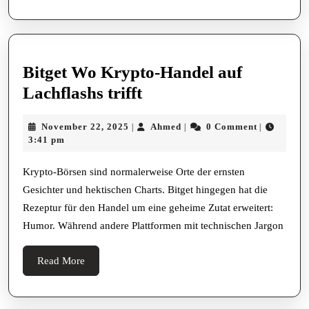
Donaumetropole
Bitget Wo Krypto-Handel auf
Bitget
Lachflashs trifft
Wo
November
Ahmed
November 22, 2025
Ahmed
0 Comment
|
|
|
Krypto-
22,
3:41 pm
Handel
2025
auf
Krypto-Börsen sind normalerweise Orte der ernsten
Gesichter und hektischen Charts. Bitget hingegen hat die
Lachflashs
Rezeptur für den Handel um eine geheime Zutat erweitert:
trifft
Humor. Während andere Plattformen mit technischen Jargon
Read
Read More
More