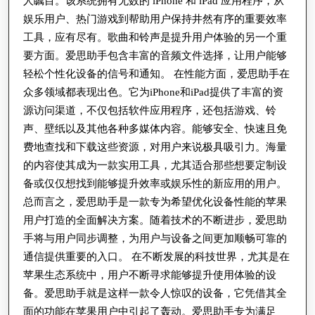
人瞩目。该系统拥有无数的 iPhone 和 iPad 应用程序，从
娱乐用户、热门游戏到帮助用户保持井然有序的重要效率
工具，应有尽有。歌曲和铃声是提升用户体验的另一个重
要方面。爱思助手包含丰富的音频文件选择，让用户能够
轻松个性化设备的信号和通知。 在性能方面，爱思助手在
众多领域都表现出色。它为iPhone和iPad提供了丰富的资
源访问渠道，不仅包括软件应用程序，还包括游戏、铃
声、壁纸以及其他各种多媒体内容。能够安全、快速且免
费地查找和下载这些资源，对用户来说极具吸引力。海量
的内容使其成为一款实用工具，尤其适合那些想要定制设
备或仅仅想找到能够提升效率或娱乐性的新应用的用户。
总而言之，爱思助手是一款专为希望优化设备性能的苹果
用户打造的全面解决方案。随着技术的不断进步，爱思助
手将与用户同步调整，为用户与设备之间更加顺畅可靠的
通信提供重要的入口。 在不断发展的科技世界，尤其是在
苹果生态系统中，用户不断寻求能够提升使用体验的设
备。爱思助手就是这样一款令人惊叹的设备，它凭借其全
面的功能在苹果用户中引起了轰动。爱思助手专为满足