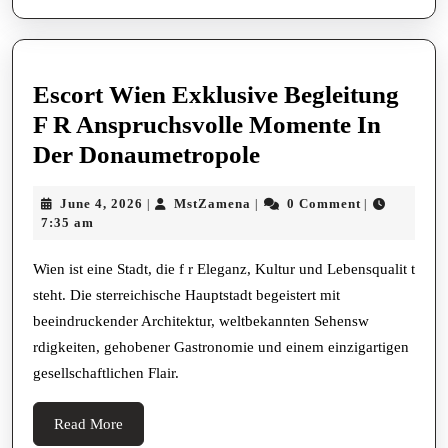
Perspektive
Escort Wien Exklusive Begleitung
F R Anspruchsvolle Momente In
Escort
Der Donaumetropole
Wien
June
MstZamena
June 4, 2026
MstZamena
0 Comment
|
|
|
Exklusive
4,
7:35 am
Begleitung
2026
F
Wien ist eine Stadt, die f r Eleganz, Kultur und Lebensqualit t
steht. Die sterreichische Hauptstadt begeistert mit
R
beeindruckender Architektur, weltbekannten Sehensw
Anspruchsvolle
rdigkeiten, gehobener Gastronomie und einem einzigartigen
Momente
gesellschaftlichen Flair.
In
Der
Read
Read More
More