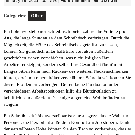
May
Alex
May 10, 2025
Alex
0 Comment
3:21 am
|
|
|
10,
2025
Categories:
Other
Ein höhenverstellbarer Schreibtisch bietet zahlreiche Vorteile pro
Aus, die lange Stunden an dem Schreibtisch verbringen. Durch die
Möglichkeit, die Höhe des Schreibtisches geteilt anzupassen,
können Sie gemütlich unter haftstrafe verbüßen außerdem
geschrieben stehen verschieben, was nicht lediglich Ihre
Arbeitseifer steigert, sondern selbst Ihre Gesundheit fluorördert.
Langes Sitzen kann nach Rücken- des weiteren Nackenschmerzen
führen, doch mit einem höhenverstellbaren Schreibtisch können Sie
diesen Problemen vorbeugen. Der einfache Fluktuation unter
verschiedenen Arbeitspositionen hilft, die Blutzirkulation zu
behilflich sein außerdem Dasjenige allgemeine Wohlbefinden zu
steigern.
Ein Schreibtisch höhenverstellbar ist eine ausgezeichnete Wahl für
Personen, die Flexibilität außerdem Komfort am Job stöbern. Dank
der verstellbaren Höhe können Sie den Tisch so vorbereiten, dass er