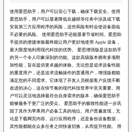
用
2025
爱
使用爱思助手，用户可以安心下载，确保下载安全。使用
爱思助手，用户可以显著降低在越狱等任务中涉及或下载
思
安装第三方应用程序的风险，这些风险有时会使设备面临
助
不必要的风险。 使用爱思助手还能显著节省时间。爱思助
手
手提供的便捷体验最终能让用户更好地使用 Apple 设备，
进
最大限度地利用现代科技的优势。 爱思增强版是这款助手
行
的另一个令人印象深刻的功能。这款高级版本拥有多项附
设
加性能，旨在提供更卓越的体验。无论您是追求设备性能
的重度用户，还是追求流畅操作的普通用户，增强版都能
备
满足您的不同需求。它体现了开发人员根据客户反馈不断
个
改进的决心，这在快节奏的现代科技世界中至关重要。用
性
户可以灵活地选择最符合自身需求的版本，确保爱思助手
化
能够服务于更广泛的受众。 爱思助手的极致性能进一步巩
固了其作为苹果用户必备工具的地位。用户普遍发现，无
论是下载网页内容、运行应用程序，还是备份设备数据，
其性能都能在众多任务之间快速切换，从而提升性能。 用