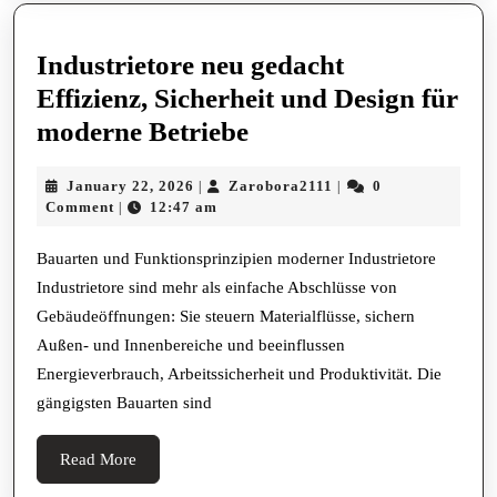
Industrietore neu gedacht
Effizienz, Sicherheit und Design für
Industrietore
moderne Betriebe
neu
January
Zarobora2111
January 22, 2026
Zarobora2111
0
|
|
gedacht
22,
Comment
12:47 am
|
Effizienz,
2026
Sicherheit
Bauarten und Funktionsprinzipien moderner Industrietore
Industrietore sind mehr als einfache Abschlüsse von
und
Gebäudeöffnungen: Sie steuern Materialflüsse, sichern
Design
Außen- und Innenbereiche und beeinflussen
für
Energieverbrauch, Arbeitssicherheit und Produktivität. Die
moderne
gängigsten Bauarten sind
Betriebe
Read
Read More
More