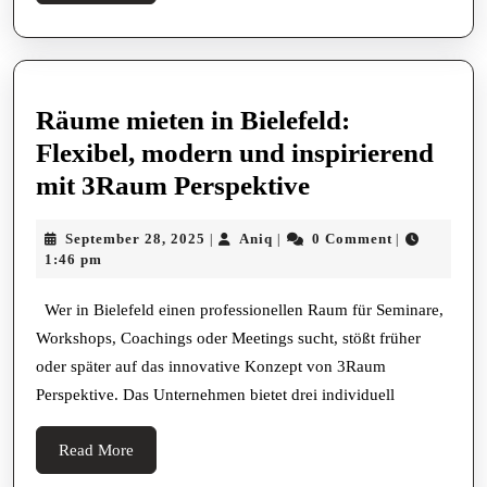
More
Räume mieten in Bielefeld:
Flexibel, modern und inspirierend
Räume
mit 3Raum Perspektive
mieten
September
Aniq
September 28, 2025
Aniq
0 Comment
|
|
|
in
28,
1:46 pm
Bielefeld:
2025
Flexibel,
Wer in Bielefeld einen professionellen Raum für Seminare,
Workshops, Coachings oder Meetings sucht, stößt früher
modern
oder später auf das innovative Konzept von 3Raum
und
Perspektive. Das Unternehmen bietet drei individuell
inspirierend
mit
Read
Read More
3Raum
More