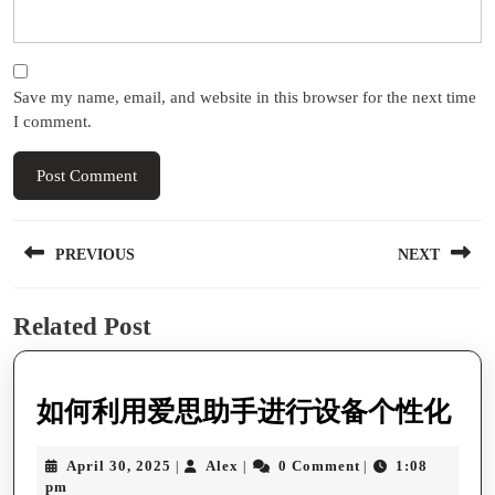
Save my name, email, and website in this browser for the next time
I comment.
Post
PREVIOUS
NEXT
navigation
Previous
Next
Related Post
post:
post:
如
如何利用爱思助手进行设备个性化
何
April
Alex
April 30, 2025
Alex
0 Comment
1:08
|
|
|
利
30,
pm