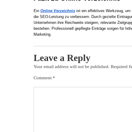
Ein 
Online Verzeichnis
 ist ein effektives Werkzeug, um
die SEO-Leistung zu verbessern. Durch gezielte Eintragu
Unternehmen ihre Reichweite steigern, relevante Zielgruppe
bestehen. Professionell gepflegte Einträge sorgen für höh
Marketing.
Leave a Reply
Your email address will not be published.
Required f
Comment
*