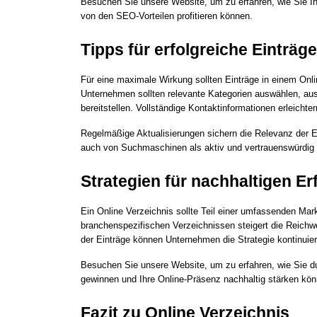
Besuchen Sie unsere Website, um zu erfahren, wie Sie Ih
von den SEO-Vorteilen profitieren können.
Tipps für erfolgreiche Einträge
Für eine maximale Wirkung sollten Einträge in einem Online
Unternehmen sollten relevante Kategorien auswählen, aus
bereitstellen. Vollständige Kontaktinformationen erleich
Regelmäßige Aktualisierungen sichern die Relevanz der E
auch von Suchmaschinen als aktiv und vertrauenswürdi
Strategien für nachhaltigen Er
Ein Online Verzeichnis sollte Teil einer umfassenden Mark
branchenspezifischen Verzeichnissen steigert die Reichw
der Einträge können Unternehmen die Strategie kontinuier
Besuchen Sie unsere Website, um zu erfahren, wie Sie du
gewinnen und Ihre Online-Präsenz nachhaltig stärken kön
Fazit zu Online Verzeichnis