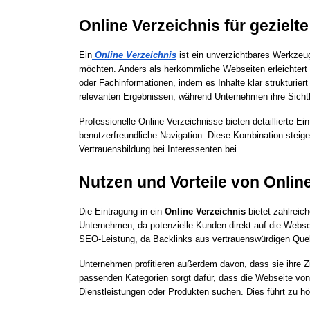
Online Verzeichnis für geziel
Ein
Online Verzeichnis
 ist ein unverzichtbares Werkzeu
möchten. Anders als herkömmliche Webseiten erleichtert 
oder Fachinformationen, indem es Inhalte klar strukturiert 
relevanten Ergebnissen, während Unternehmen ihre Sich
Professionelle Online Verzeichnisse bieten detaillierte Ei
benutzerfreundliche Navigation. Diese Kombination steigert
Vertrauensbildung bei Interessenten bei.
Nutzen und Vorteile von Onlin
Die Eintragung in ein 
Online Verzeichnis
 bietet zahlreic
Unternehmen, da potenzielle Kunden direkt auf die Webse
SEO-Leistung, da Backlinks aus vertrauenswürdigen Quel
Unternehmen profitieren außerdem davon, dass sie ihre Zie
passenden Kategorien sorgt dafür, dass die Webseite von
Dienstleistungen oder Produkten suchen. Dies führt zu hö