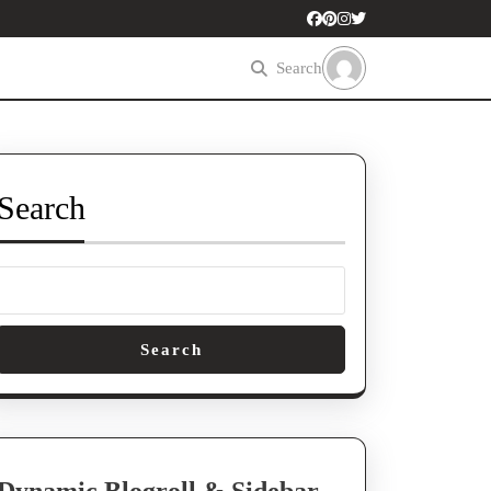
Search
Search
Search