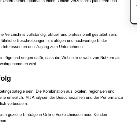
r Unternehmen optimal in einem Online Verzeichnis platzieren und 
 Verzeichnis vollständig, aktuell und professionell gestaltet sein. 
führliche Beschreibungen hinzufügen und hochwertige Bilder 
tern Interessenten den Zugang zum Unternehmen.
inträge und sorgen dafür, dass die Webseite sowohl von Nutzern als 
g wahrgenommen wird.
folg
etingstrategie sein. Die Kombination aus lokalen, regionalen und 
eite erheblich. Mit Analysen der Besucherzahlen und der Performance 
lich verbessern.
rch gezielte Einträge in Online Verzeichnissen neue Kunden 
nen.