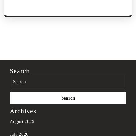
Search
Search
for:
Archives
August 2026
July 2026