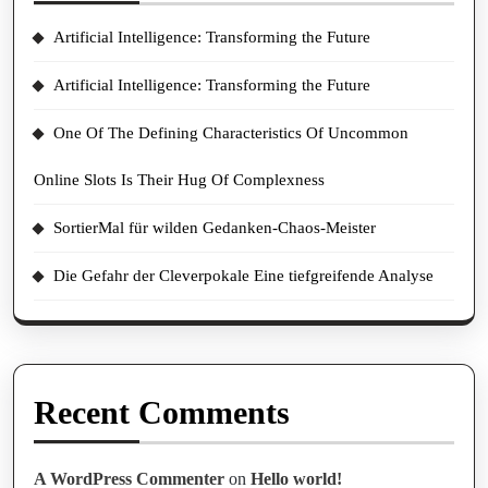
Artificial Intelligence: Transforming the Future
Artificial Intelligence: Transforming the Future
One Of The Defining Characteristics Of Uncommon
Online Slots Is Their Hug Of Complexness
SortierMal für wilden Gedanken-Chaos-Meister
Die Gefahr der Cleverpokale Eine tiefgreifende Analyse
Recent Comments
A WordPress Commenter
on
Hello world!