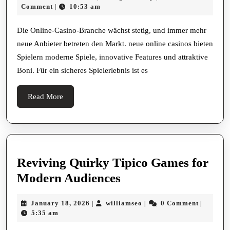
Casinos
13,
Comment
10:53 am
|
–
2025
Alles,
Die Online-Casino-Branche wächst stetig, und immer mehr
neue Anbieter betreten den Markt. neue online casinos bieten
was
Spielern moderne Spiele, innovative Features und attraktive
deutsch
Boni. Für ein sicheres Spielerlebnis ist es
Spieler
wissen
Read
Read More
sollten
More
Reviving Quirky Tipico Games for
Reviving
Modern Audiences
Quirky
January
williamseo
January 18, 2026
williamseo
0 Comment
|
|
|
Tipico
18,
5:35 am
Games
2026