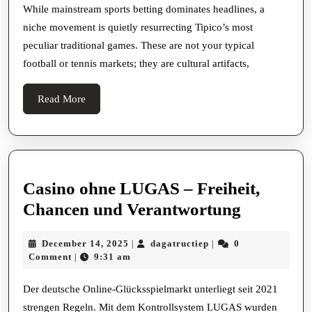
for
While mainstream sports betting dominates headlines, a
niche movement is quietly resurrecting Tipico’s most
Modern
peculiar traditional games. These are not your typical
Audiences
football or tennis markets; they are cultural artifacts,
Read
Read More
More
Casino ohne LUGAS – Freiheit,
Casino
Chancen und Verantwortung
ohne
December
dagatructiep
December 14, 2025
dagatructiep
0
|
|
LUGAS
14,
Comment
9:31 am
|
–
2025
Freiheit,
Der deutsche Online-Glücksspielmarkt unterliegt seit 2021
strengen Regeln. Mit dem Kontrollsystem LUGAS wurden