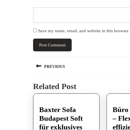
Save my name, email, and website in this browser 
Post
PREVIOUS
navigation
Previous
Related Post
post:
Baxter Sofa
Büro
Budapest Soft
– Fle
für exklusives
effizi