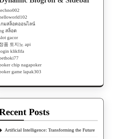
Dynamic Blogroll & Sidebar
techno002
helloworld102
เกมสล็อตออนไลน์
pg สล็อต
slot gacor
정품 토지노 api
login klikfifa
bethoki77
poker chip nagapoker
poker game lapak303
Recent Posts
Artificial Intelligence: Transforming the Future