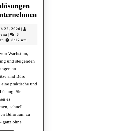
lösungen
Büro
Unternehmen
Container
March
h 22, 2026
|
–
MstZamena
22,
ena
0
|
Flexible
2026
nt
8:17 am
|
und
n von Wachstum,
effiziente
ung und steigenden
Raumlösungen
ungen an
für
ätze sind Büro
Unternehmen
 eine praktische und
Lösung. Sie
hen es
men, schnell
chen Büroraum zu
 – ganz ohne