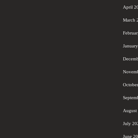
April 2
March 
Februa
Januar
Decemb
Novemb
Octobe
Septem
August
July 20
June 2