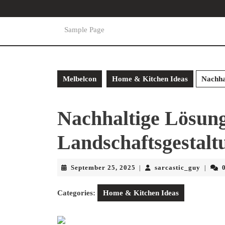
Skip
to
content
Sample Page
Skip
to
content
Melbelcon
Home & Kitchen Ideas
Nachha
Nachhaltige Lösun
Landschaftsgestalt
September
sarcast
September 25, 2025
sarcastic_guy
|
|
25,
2025
Categories:
Home & Kitchen Ideas