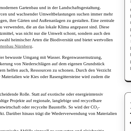
m modernen Gartenbau und in der Landschaftsgestaltung.
urcen und wachsender Umweltbelastungen suchen immer mehr
n, ihre Gärten und Außenanlagen zu gestalten. Eine zentrale
u verwenden, die an das lokale Klima angepasst sind. Diese
zmittel, was nicht nur die Umwelt schont, sondern auch den
swahl heimischer Arten die Biodiversität und bietet wertvollen
rtenbau Nürnberg
.
t der bewusste Umgang mit Wasser. Regenwassernutzung,
ckerung von Niederschlägen auf dem eigenen Grundstück
ndern helfen auch, Ressourcen zu schonen. Durch den Verzicht
r Materialien wie Kies oder Rasengittersteine wird zudem die
cheidende Rolle. Statt auf exotische oder energieintensiv
ltige Projekte auf regionale, langlebige und recycelbare
stwirtschaft oder recycelte Baustoffe. So wird der CO₂-
ärkt. Darüber hinaus trägt die Wiederverwendung von Materialien