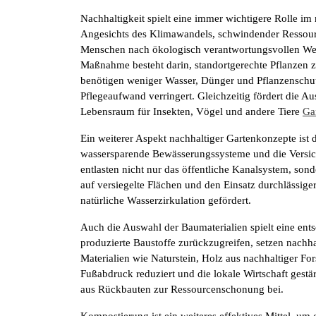
Nachhaltigkeit spielt eine immer wichtigere Rolle i
Angesichts des Klimawandels, schwindender Resso
Menschen nach ökologisch verantwortungsvollen Wege
Maßnahme besteht darin, standortgerechte Pflanzen z
benötigen weniger Wasser, Dünger und Pflanzenschut
Pflegeaufwand verringert. Gleichzeitig fördert die Au
Lebensraum für Insekten, Vögel und andere Tiere
Ga
Ein weiterer Aspekt nachhaltiger Gartenkonzepte is
wassersparende Bewässerungssysteme und die Versi
entlasten nicht nur das öffentliche Kanalsystem, so
auf versiegelte Flächen und den Einsatz durchlässige
natürliche Wasserzirkulation gefördert.
Auch die Auswahl der Baumaterialien spielt eine ents
produzierte Baustoffe zurückzugreifen, setzen nachha
Materialien wie Naturstein, Holz aus nachhaltiger For
Fußabdruck reduziert und die lokale Wirtschaft gest
aus Rückbauten zur Ressourcenschonung bei.