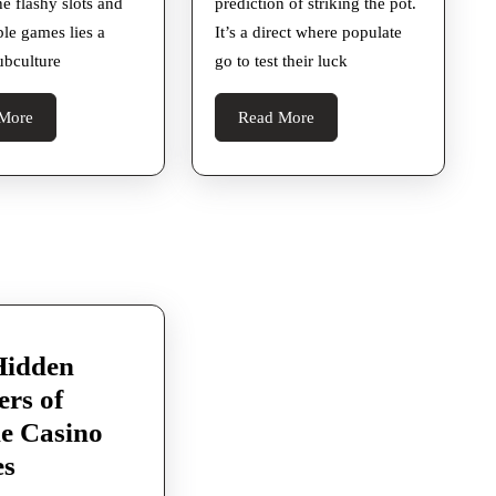
e flashy slots and
prediction of striking the pot.
ble games lies a
It’s a direct where populate
ubculture
go to test their luck
Read
Read
More
Read More
More
More
Hidden
rs of
e Casino
The
s