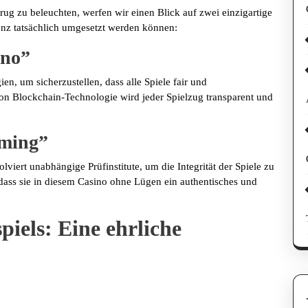
g zu beleuchten, werfen wir einen Blick auf zwei einzigartige
renz tatsächlich umgesetzt werden können:
ino”
en, um sicherzustellen, dass alle Spiele fair und
on Blockchain-Technologie wird jeder Spielzug transparent und
aming”
lviert unabhängige Prüfinstitute, um die Integrität der Spiele zu
 dass sie in diesem Casino ohne Lügen ein authentisches und
iels: Eine ehrliche