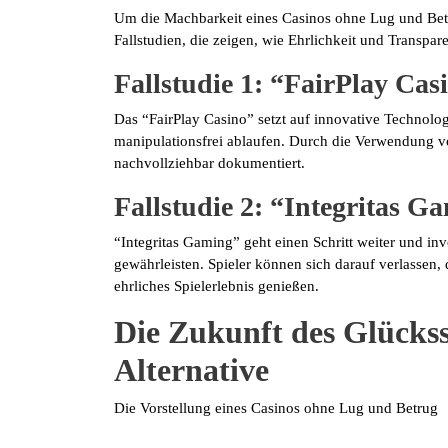
Um die Machbarkeit eines Casinos ohne Lug und Betru
Fallstudien, die zeigen, wie Ehrlichkeit und Transpa
Fallstudie 1: “FairPlay Cas
Das “FairPlay Casino” setzt auf innovative Technologi
manipulationsfrei ablaufen. Durch die Verwendung v
nachvollziehbar dokumentiert.
Fallstudie 2: “Integritas G
“Integritas Gaming” geht einen Schritt weiter und invo
gewährleisten. Spieler können sich darauf verlassen,
ehrliches Spielerlebnis genießen.
Die Zukunft des Glückssp
Alternative
Die Vorstellung eines Casinos ohne Lug und Betrug