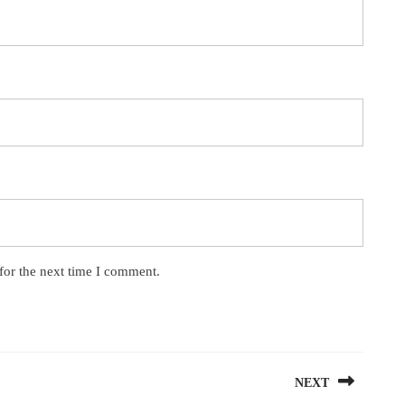
for the next time I comment.
NEXT