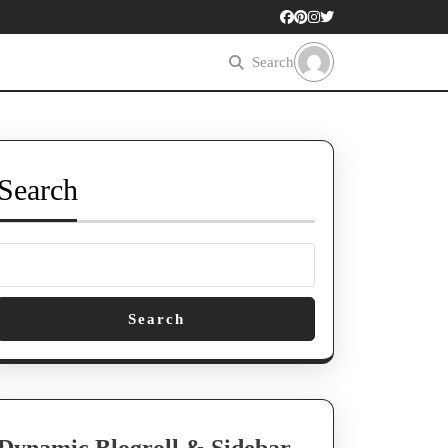
Search
Search
Search