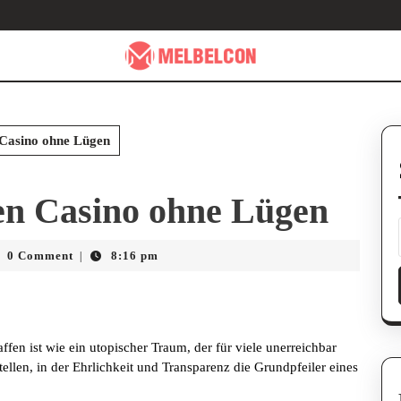
Casino ohne Lügen
n Casino ohne Lügen
hassan7755
0 Comment
8:16 pm
|
fen ist wie ein utopischer Traum, der für viele unerreichbar
ellen, in der Ehrlichkeit und Transparenz die Grundpfeiler eines