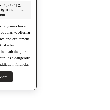
Hidden
August
st 7, 2025
|
Dangers
Zaidch
7,
0 Comment
|
of
2025
 pm
Online
asino games have
Casino
 popularity, offering
Games
nce and excitement
ck of a button.
beneath the glitz
ur lies a dangerous
addiction, financial
Read
More
More