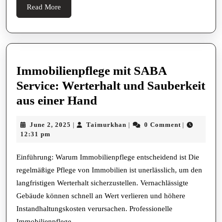
durch
Read
Read More
pr
More
Immobilienpflege mit SABA
Service: Werterhalt und Sauberkeit
Immobilienpflege
aus einer Hand
mit
June
Taimurkhan
June 2, 2025
Taimurkhan
0 Comment
|
|
|
SABA
2,
12:31 pm
Service:
2025
Werterhalt
Einführung: Warum Immobilienpflege entscheidend ist Die
regelmäßige Pflege von Immobilien ist unerlässlich, um den
und
langfristigen Werterhalt sicherzustellen. Vernachlässigte
Sauberkeit
Gebäude können schnell an Wert verlieren und höhere
aus
Instandhaltungskosten verursachen. Professionelle
einer
Immobilienpflege