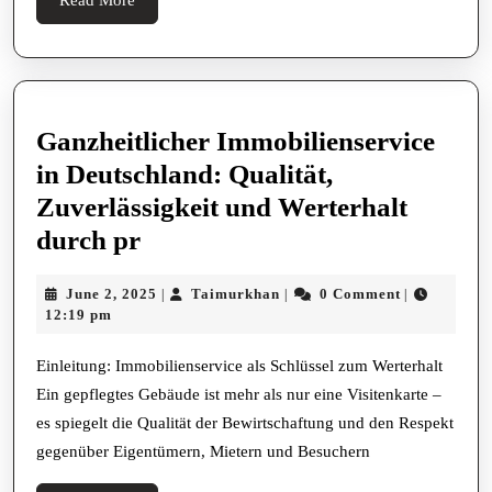
online
More
Ganzheitlicher Immobilienservice
in Deutschland: Qualität,
Zuverlässigkeit und Werterhalt
Ganzheitlicher
durch pr
Immobilienservice
June
Taimurkhan
June 2, 2025
Taimurkhan
0 Comment
|
|
|
in
2,
12:19 pm
Deutschland:
2025
Qualität,
Einleitung: Immobilienservice als Schlüssel zum Werterhalt
Ein gepflegtes Gebäude ist mehr als nur eine Visitenkarte –
Zuverlässigkeit
es spiegelt die Qualität der Bewirtschaftung und den Respekt
und
gegenüber Eigentümern, Mietern und Besuchern
Werterhalt