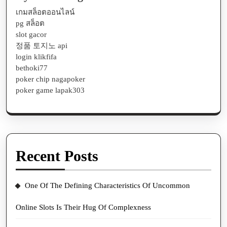
เกมสล็อตออนไลน์
pg สล็อต
slot gacor
정품 토지노 api
login klikfifa
bethoki77
poker chip nagapoker
poker game lapak303
Recent Posts
One Of The Defining Characteristics Of Uncommon
Online Slots Is Their Hug Of Complexness