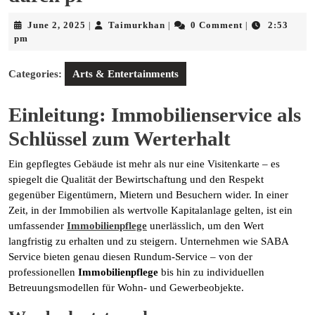
June
Taimurkhan
June 2, 2025
Taimurkhan
0 Comment
2:53
|
|
|
2,
pm
2025
Categories:
Arts & Entertainments
Einleitung: Immobilienservice als
Schlüssel zum Werterhalt
Ein gepflegtes Gebäude ist mehr als nur eine Visitenkarte – es
spiegelt die Qualität der Bewirtschaftung und den Respekt
gegenüber Eigentümern, Mietern und Besuchern wider. In einer
Zeit, in der Immobilien als wertvolle Kapitalanlage gelten, ist ein
umfassender
Immobilienpflege
unerlässlich, um den Wert
langfristig zu erhalten und zu steigern. Unternehmen wie SABA
Service bieten genau diesen Rundum-Service – von der
professionellen
Immobilienpflege
bis hin zu individuellen
Betreuungsmodellen für Wohn- und Gewerbeobjekte.