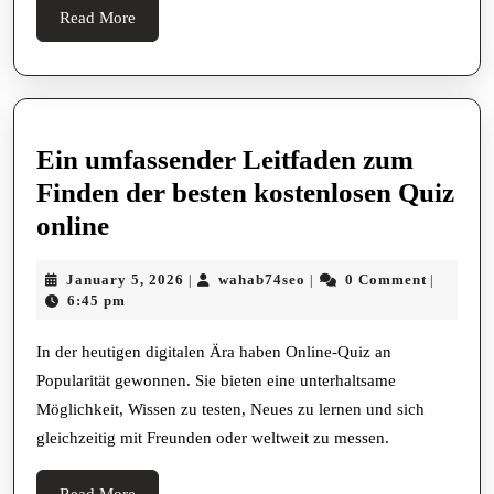
Bereichert
Read
Read More
und
More
Emotionen
Ausdrucksstark
Vermittelt
Ein umfassender Leitfaden zum
Durch
Finden der besten kostenlosen Quiz
Vielfältige
Ein
online
Genres,
umfassender
Künstler
January
wahab74seo
January 5, 2026
wahab74seo
0 Comment
|
|
|
Leitfaden
5,
6:45 pm
und
zum
2026
Innovative
Finden
In der heutigen digitalen Ära haben Online-Quiz an
Technologien
Popularität gewonnen. Sie bieten eine unterhaltsame
der
im
Möglichkeit, Wissen zu testen, Neues zu lernen und sich
besten
Jahr
gleichzeitig mit Freunden oder weltweit zu messen.
kostenlosen
2025
Quiz
Read
Read More