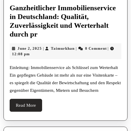
Ganzheitlicher Immobilienservice
in Deutschland: Qualität,
Zuverlässigkeit und Werterhalt
Ganzheitlicher
durch pr
Immobilienservice
June
Taimurkhan
June 2, 2025
Taimurkhan
0 Comment
|
|
|
in
2,
12:08 pm
Deutschland:
2025
Qualität,
Einleitung: Immobilienservice als Schlüssel zum Werterhalt
Ein gepflegtes Gebäude ist mehr als nur eine Visitenkarte –
Zuverlässigkeit
es spiegelt die Qualität der Bewirtschaftung und den Respekt
und
gegenüber Eigentümern, Mietern und Besuchern
Werterhalt
durch
Read
Read More
pr
More