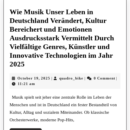
Wie Musik Unser Leben in
Deutschland Verändert, Kultur
Bereichert und Emotionen
Ausdrucksstark Vermittelt Durch
Vielfältige Genres, Künstler und
Innovative Technologien im Jahr
Wie
2025
Musik
October
quadro_bike
October 19, 2025
quadro_bike
0 Comment
|
|
|
Unser
19,
11:21 am
Leben
2025
in
Musik spielt seit jeher eine zentrale Rolle im Leben der
Menschen und ist in Deutschland ein fester Bestandteil von
Deutschland
Kultur, Alltag und sozialem Miteinander. Ob klassische
Verändert,
Orchesterwerke, moderne Pop-Hits,
Kultur