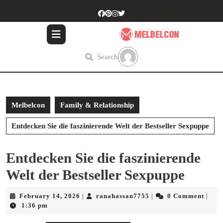
Skip
to
content
Skip
to
Search
content
Melbelcon
Family & Relationship
Entdecken Sie die faszinierende Welt der Bestseller Sexpuppe
Entdecken Sie die faszinierende
Welt der Bestseller Sexpuppe
February
ranahassan7755
February 14, 2026
ranahassan7755
0 Comment
|
|
|
14,
1:36 pm
2026