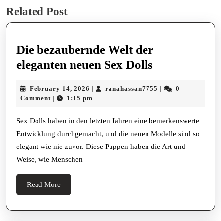
Related Post
post:
post:
Die bezaubernde Welt der
Die
eleganten neuen Sex Dolls
bezaubernde
February
ranahassan7755
February 14, 2026
ranahassan7755
0
|
|
Welt
14,
Comment
1:15 pm
|
der
2026
eleganten
Sex Dolls haben in den letzten Jahren eine bemerkenswerte
Entwicklung durchgemacht, und die neuen Modelle sind so
neuen
elegant wie nie zuvor. Diese Puppen haben die Art und
Sex
Weise, wie Menschen
Dolls
Read
Read More
More