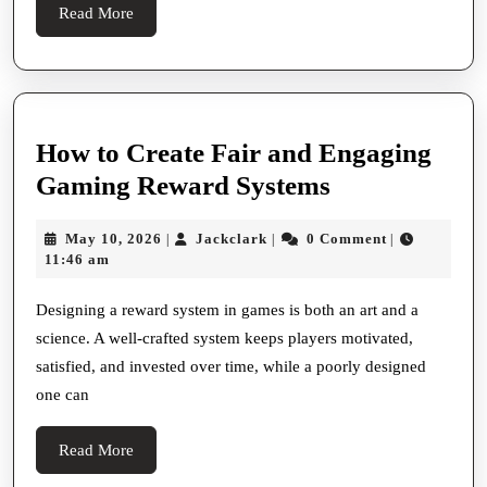
Relation
Read
Read More
With
More
Gambli
Casino
Cordial
How to Create Fair and Engaging
Recepti
How
Gaming Reward Systems
And
to
Client
May
Jackclark
May 10, 2026
Jackclark
0 Comment
|
|
|
Create
10,
Services
11:46 am
Fair
2026
and
Designing a reward system in games is both an art and a
science. A well-crafted system keeps players motivated,
Engaging
satisfied, and invested over time, while a poorly designed
Gaming
one can
Reward
Systems
Read
Read More
More