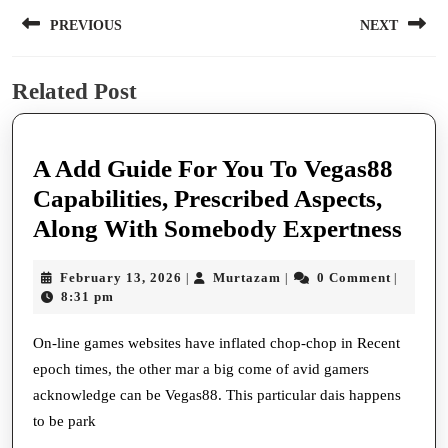
Post
PREVIOUS
NEXT
navigation
Previous
Next
Related Post
post:
post:
A Add Guide For You To Vegas88
Capabilities, Prescribed Aspects,
A
Along With Somebody Expertness
Add
February
Murtazam
February 13, 2026
Murtazam
0 Comment
|
|
|
Gui
13,
8:31 pm
For
2026
You
On-line games websites have inflated chop-chop in Recent
epoch times, the other mar a big come of avid gamers
To
acknowledge can be Vegas88. This particular dais happens
Veg
to be park
Capa