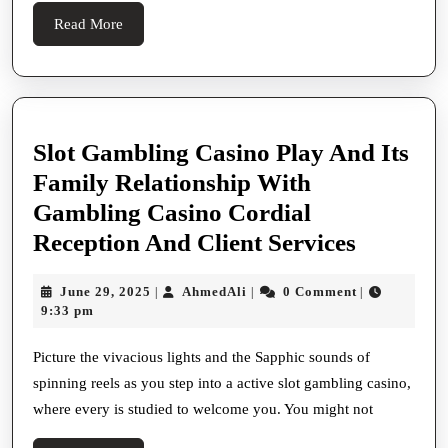
Pres
Read
Read More
Aspe
More
Alo
Wit
Som
Slot Gambling Casino Play And Its
Exp
Family Relationship With
Gambling Casino Cordial
Slot
Reception And Client Services
Gambli
June
AhmedAli
June 29, 2025
AhmedAli
0 Comment
|
|
|
Casino
29,
9:33 pm
Play
2025
And
Picture the vivacious lights and the Sapphic sounds of
spinning reels as you step into a active slot gambling casino,
Its
where every is studied to welcome you. You might not
Family