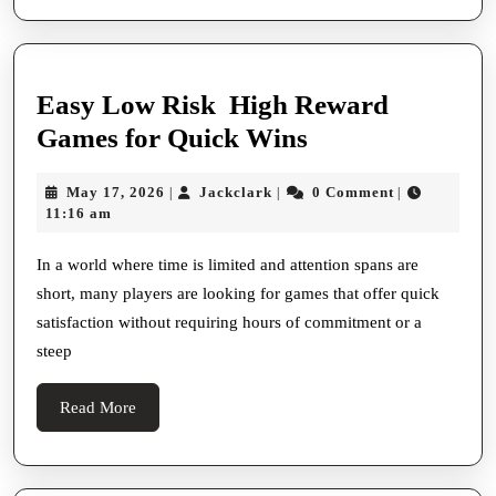
Easy Low Risk High Reward
Easy
Games for Quick Wins
Low Risk
May
Jackclark
May 17, 2026
Jackclark
0 Comment
|
|
|
High Reward
17,
11:16 am
Games
2026
for
In a world where time is limited and attention spans are
short, many players are looking for games that offer quick
Quick
satisfaction without requiring hours of commitment or a
Wins
steep
Read
Read More
More