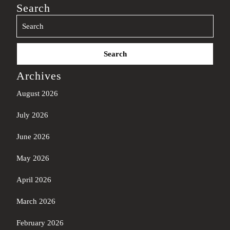
Search
Search
for:
Archives
August 2026
July 2026
June 2026
May 2026
April 2026
March 2026
February 2026