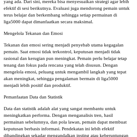
yang ada. Dari sini, mereka bisa menyesuaikan strategi agar lebih
efektif di sesi berikutnya. Evaluasi juga mendorong pemain untuk
terus belajar dan berkembang sehingga setiap permainan di
liga5000 dapat dimanfaatkan secara maksimal.
Mengelola Tekanan dan Emosi
Tekanan dan emosi sering menjadi penyebab utama kegagalan
pemain. Saat emosi tidak terkontrol, keputusan menjadi tidak
rasional dan kerugian pun meningkat. Pemain perlu belajar tetap
tenang dan fokus pada rencana yang telah disusun. Dengan
mengelola emosi, peluang untuk mengambil langkah yang tepat
akan meningkat, sehingga pengalaman bermain di liga5000
menjadi lebih positif dan produktif.
Pemanfaatan Data dan Statistik
Data dan statistik adalah alat yang sangat membantu untuk
meningkatkan performa. Dengan menganalisis tren, hasil
permainan sebelumnya, dan pola lawan, pemain dapat membuat
keputusan berbasis informasi. Pendekatan ini lebih efektif
dibandingkan sekadar mengandalkan insting atau keberuntungan