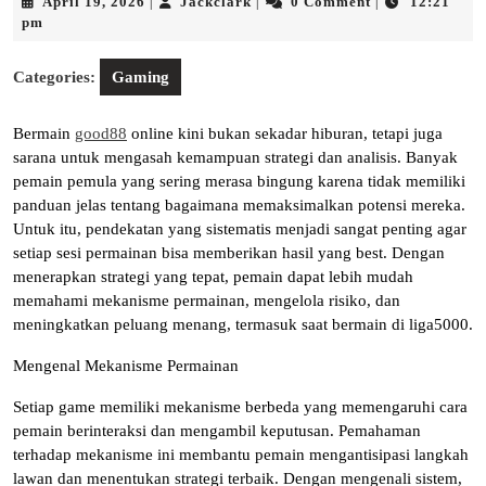
April
Jackclark
April 19, 2026
Jackclark
0 Comment
12:21
|
|
|
19,
pm
2026
Categories:
Gaming
Bermain
good88
online kini bukan sekadar hiburan, tetapi juga
sarana untuk mengasah kemampuan strategi dan analisis. Banyak
pemain pemula yang sering merasa bingung karena tidak memiliki
panduan jelas tentang bagaimana memaksimalkan potensi mereka.
Untuk itu, pendekatan yang sistematis menjadi sangat penting agar
setiap sesi permainan bisa memberikan hasil yang best. Dengan
menerapkan strategi yang tepat, pemain dapat lebih mudah
memahami mekanisme permainan, mengelola risiko, dan
meningkatkan peluang menang, termasuk saat bermain di liga5000.
Mengenal Mekanisme Permainan
Setiap game memiliki mekanisme berbeda yang memengaruhi cara
pemain berinteraksi dan mengambil keputusan. Pemahaman
terhadap mekanisme ini membantu pemain mengantisipasi langkah
lawan dan menentukan strategi terbaik. Dengan mengenali sistem,