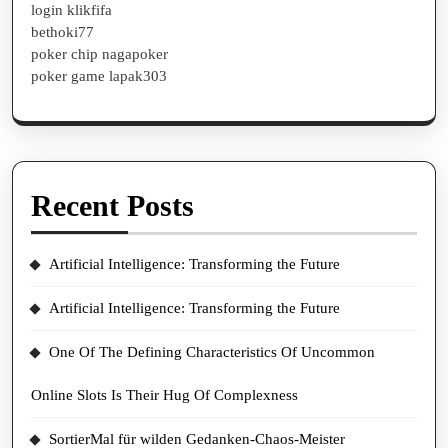
login klikfifa
bethoki77
poker chip nagapoker
poker game lapak303
Recent Posts
Artificial Intelligence: Transforming the Future
Artificial Intelligence: Transforming the Future
One Of The Defining Characteristics Of Uncommon
Online Slots Is Their Hug Of Complexness
SortierMal für wilden Gedanken-Chaos-Meister