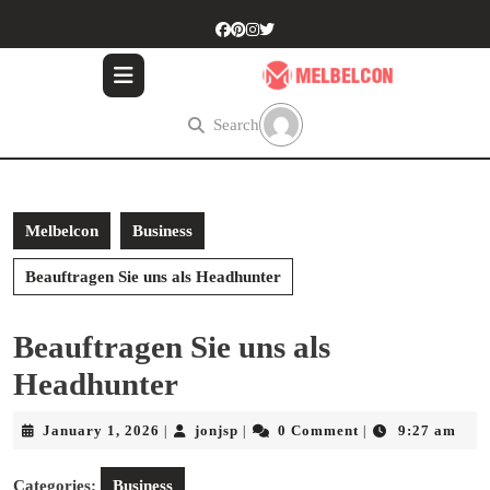
Skip
to
content
Skip
to
Search
content
Melbelcon
Business
Beauftragen Sie uns als Headhunter
Beauftragen Sie uns als
Headhunter
January
jonjsp
January 1, 2026
jonjsp
0 Comment
9:27 am
|
|
|
1,
2026
Categories:
Business