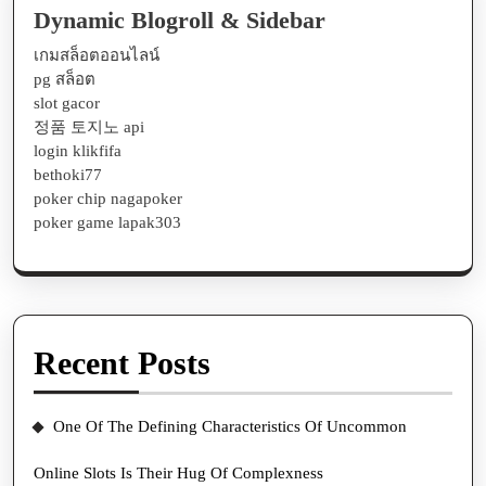
Dynamic Blogroll & Sidebar
เกมสล็อตออนไลน์
pg สล็อต
slot gacor
정품 토지노 api
login klikfifa
bethoki77
poker chip nagapoker
poker game lapak303
Recent Posts
One Of The Defining Characteristics Of Uncommon
Online Slots Is Their Hug Of Complexness