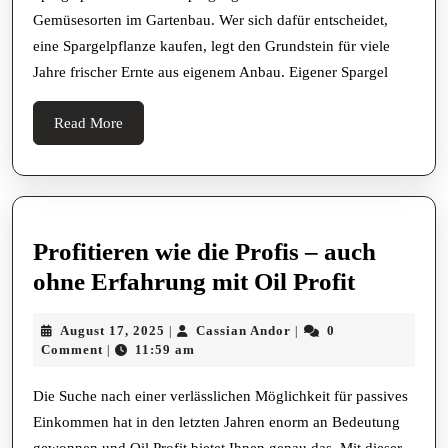
Gemüsesorten im Gartenbau. Wer sich dafür entscheidet,
eine Spargelpflanze kaufen, legt den Grundstein für viele
Jahre frischer Ernte aus eigenem Anbau. Eigener Spargel
Read
Read More
More
Profitieren wie die Profis – auch
Profitie
ohne Erfahrung mit Oil Profit
wie
August
Cassian
August 17, 2025
Cassian Andor
0
|
|
die
17,
Andor
Comment
11:59 am
|
Profis
2025
–
Die Suche nach einer verlässlichen Möglichkeit für passives
Einkommen hat in den letzten Jahren enorm an Bedeutung
auch
gewonnen und Oil Profit bietet Ihnen genau das. Mit dieser