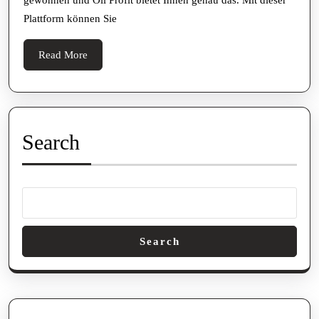
ohne
Plattform können Sie
Erfahru
mit
Read
Read More
Oil
More
Profit
Search
Search