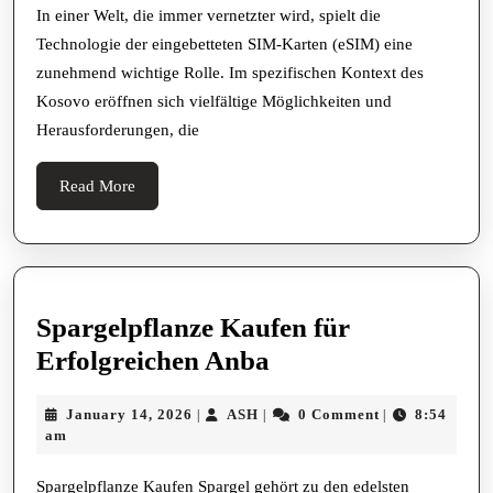
Kosovo
In einer Welt, die immer vernetzter wird, spielt die
Technologie der eingebetteten SIM-Karten (eSIM) eine
zunehmend wichtige Rolle. Im spezifischen Kontext des
Kosovo eröffnen sich vielfältige Möglichkeiten und
Herausforderungen, die
Read
Read More
More
Spargelpflanze Kaufen für
Spargelpflanze
Erfolgreichen Anba
Kaufen
January
ASH
January 14, 2026
ASH
0 Comment
8:54
|
|
|
für
14,
am
Erfolgreichen
2026
Anba
Spargelpflanze Kaufen Spargel gehört zu den edelsten