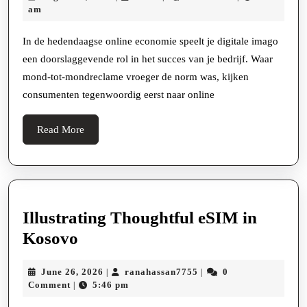
Achter
16,
am
Google
2025
Bewertungen
In de hedendaagse online economie speelt je digitale imago
een doorslaggevende rol in het succes van je bedrijf. Waar
Kopen
mond-tot-mondreclame vroeger de norm was, kijken
voor
consumenten tegenwoordig eerst naar online
Bedrijven
Read
Read More
More
Illustrating Thoughtful eSIM in
Illustrating
Kosovo
Thoughtful
June
ranahassan7755
June 26, 2026
ranahassan7755
0
|
|
eSIM
26,
Comment
5:46 pm
|
in
2026