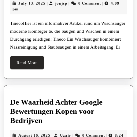
July
jonjsp
July 13, 2025
jonjsp
0 Comment
4:09
|
|
|
One
13,
pm
S7
2025
Pro
TinecoHier ist ein informativer Artikel rund um Wischsauger
moderne Kombiger te, die Saugen und Wischen in einem
Intelligenter
Durchgang erledigen: Tineco Ein Wischsauger kombiniert
Nass-
Nassreinigung und Staubsaugen in einem Arbeitsgang. Er
Und
Trockensauger
Read
Read More
More
De Waarheid Achter Google
Bewertungen Kopen voor
De
Bedrijven
Waarheid
August
Uzair
August 16, 2025
Uzair
0 Comment
8:24
|
|
|