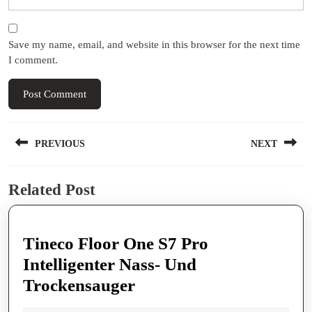
Save my name, email, and website in this browser for the next time
I comment.
Post
PREVIOUS
NEXT
navigation
Previous
Next
Related Post
post:
post:
Tineco Floor One S7 Pro
Intelligenter Nass- Und
Tineco
Trockensauger
Floor