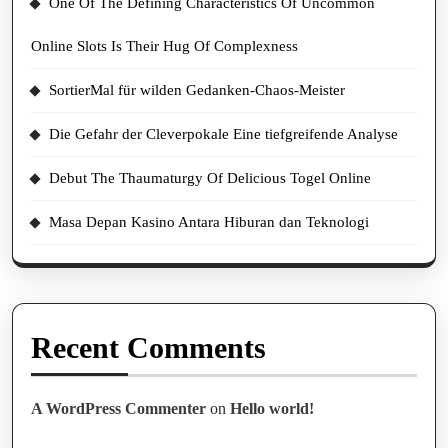
One Of The Defining Characteristics Of Uncommon
Online Slots Is Their Hug Of Complexness
SortierMal für wilden Gedanken-Chaos-Meister
Die Gefahr der Cleverpokale Eine tiefgreifende Analyse
Debut The Thaumaturgy Of Delicious Togel Online
Masa Depan Kasino Antara Hiburan dan Teknologi
Recent Comments
A WordPress Commenter
on
Hello world!