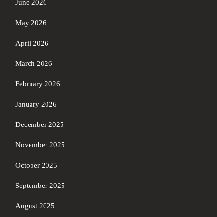
June 2026
May 2026
April 2026
March 2026
February 2026
January 2026
December 2025
November 2025
October 2025
September 2025
August 2025