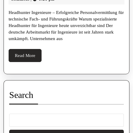
Erfolgreiche
2025
Headhunter Ingenieure – Erfolgreiche Personalvermittlung für
Personalvermittlung
technische Fach- und Führungskräfte Warum spezialisierte
für
Headhunter für Ingenieure heute unverzichtbar sind Der
technische
deutsche Arbeitsmarkt für Ingenieure ist seit Jahren stark
umkämpft. Unternehmen aus
Fach-
und
Read
Read More
Führungskräfte
More
Search