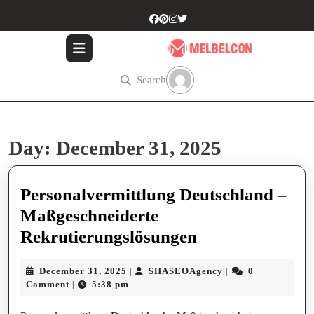
Skip
to
content
Skip
to
Search
content
Day:
December 31, 2025
Personalvermittlung Deutschland –
Maßgeschneiderte
Personalvermit
Rekrutierungslösungen
Deutschland
December
SHASEOAgency
December 31, 2025
SHASEOAgency
0
|
|
–
31,
Comment
5:38 pm
|
Maßgeschneide
2025