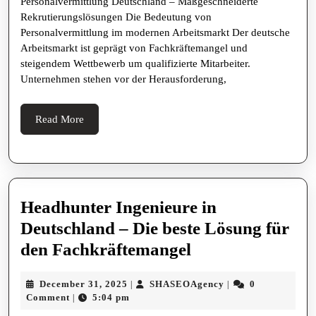
Personalvermittlung Deutschland – Maßgeschneiderte
Rekrutierungsl
Rekrutierungslösungen Die Bedeutung von
Personalvermittlung im modernen Arbeitsmarkt Der deutsche
Arbeitsmarkt ist geprägt von Fachkräftemangel und
steigendem Wettbewerb um qualifizierte Mitarbeiter.
Unternehmen stehen vor der Herausforderung,
Read
Read More
More
Headhunter Ingenieure in
Deutschland – Die beste Lösung für
Headhunter
den Fachkräftemangel
Ingenieure
December
SHASEOAgency
December 31, 2025
SHASEOAgency
0
|
|
in
31,
Comment
5:04 pm
|
Deutschland
2025