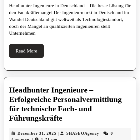
Headhunter Ingenieure in Deutschland – Die beste Lösung für
–
den Fachkräftemangel Der Ingenieurmarkt in Deutschland im
Die
Wandel Deutschland gilt weltweit als Technologiestandort,
beste
doch der Mangel an qualifizierten Ingenieuren stellt
Unternehmen
Lösung
für
Read
Read More
den
More
Fachkräftemang
Headhunter Ingenieure –
Erfolgreiche Personalvermittlung
für technische Fach- und
Headhunter
Führungskräfte
Ingenieure
December
SHASEOAgency
December 31, 2025
SHASEOAgency
0
|
|
–
31,
Comment
1:21 pm
|