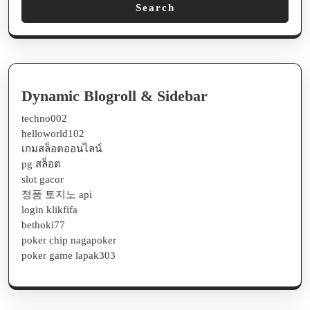
Search
Dynamic Blogroll & Sidebar
techno002
helloworld102
เกมสล็อตออนไลน์
pg สล็อต
slot gacor
정품 토지노 api
login klikfifa
bethoki77
poker chip nagapoker
poker game lapak303