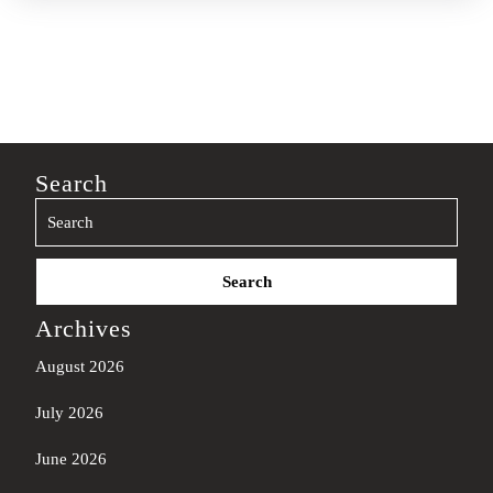
Search
Search
for:
Archives
August 2026
July 2026
June 2026