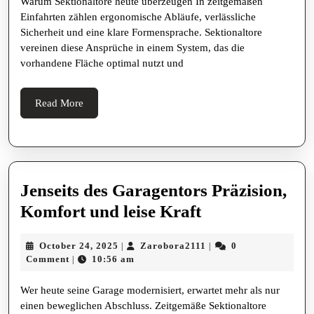
Warum Sektionaltore heute überzeugen In zeitgemäßen
Das
Einfahrten zählen ergonomische Abläufe, verlässliche
Garagentor
Sicherheit und eine klare Formensprache. Sektionaltore
als
vereinen diese Ansprüche in einem System, das die
vorhandene Fläche optimal nutzt und
Statement
moderner
Read
Read More
Wohnkultur
More
Jenseits des Garagentors Präzision,
Jenseits
Komfort und leise Kraft
des
October
Zarobora2111
October 24, 2025
Zarobora2111
0
|
|
Garagentors
24,
Comment
10:56 am
|
Präzision,
2025
Wer heute seine Garage modernisiert, erwartet mehr als nur
Komfort
einen beweglichen Abschluss. Zeitgemäße Sektionaltore