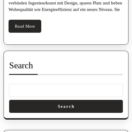
und
verbinden Ingenieurkunst mit Design, sparen Platz und heben
leise
Wohnqualität wie Energieeffizienz auf ein neues Niveau. Sie
Kraft
Read
Read More
More
Search
Search