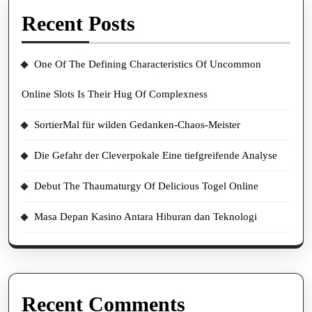
Recent Posts
One Of The Defining Characteristics Of Uncommon
Online Slots Is Their Hug Of Complexness
SortierMal für wilden Gedanken-Chaos-Meister
Die Gefahr der Cleverpokale Eine tiefgreifende Analyse
Debut The Thaumaturgy Of Delicious Togel Online
Masa Depan Kasino Antara Hiburan dan Teknologi
Recent Comments