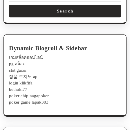
Search
Dynamic Blogroll & Sidebar
เกมสล็อตออนไลน์
pg สล็อต
slot gacor
정품 토지노 api
login klikfifa
bethoki77
poker chip nagapoker
poker game lapak303